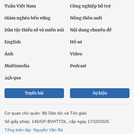
Tuần Việt Nam
Công nghiệp hỗ trợ
Giảm nghèo bền vững
Nông thôn mới
Dân tộc thiểu số và miền núi
Nội dung chuyên đề
English
Hồ sơ
Ảnh
Video
Multimedia
Podcast
24h qua
Tuyến bài
Sự kiện
Cơ quan chủ quản: Bộ Dân tộc và Tôn giáo
Số giấy phép: 146/GP-BVHTTDL, cấp ngày 17/10/2025
Tổng biên tập: Nguyễn Văn Bá