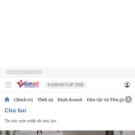
# ASEAN CUP 2026
Chính trị
Thời sự
Kinh doanh
Dân tộc và Tôn giáo
chú lùn
Tin tức mới nhất về
chú lùn