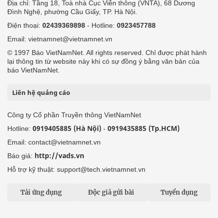
Địa chỉ: Tầng 18, Toà nhà Cục Viễn thông (VNTA), 68 Dương
Đình Nghệ, phường Cầu Giấy, TP. Hà Nội.
Điện thoại:
02439369898
- Hotline:
0923457788
Email: vietnamnet@vietnamnet.vn
© 1997 Báo VietNamNet. All rights reserved. Chỉ được phát hành
lại thông tin từ website này khi có sự đồng ý bằng văn bản của
báo VietNamNet.
Liên hệ quảng cáo
Công ty Cổ phần Truyền thông VietNamNet
0919405885 (Hà Nội)
0919435885 (Tp.HCM)
Hotline:
-
Email: contact@vietnamnet.vn
http://vads.vn
Báo giá:
Hỗ trợ kỹ thuật: support@tech.vietnamnet.vn
Tải ứng dụng
Độc giả gửi bài
Tuyển dụng