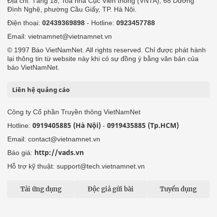
Địa chỉ: Tầng 18, Toà nhà Cục Viễn thông (VNTA), 68 Dương
Đình Nghệ, phường Cầu Giấy, TP. Hà Nội.
Điện thoại:
02439369898
- Hotline:
0923457788
Email: vietnamnet@vietnamnet.vn
© 1997 Báo VietNamNet. All rights reserved. Chỉ được phát hành
lại thông tin từ website này khi có sự đồng ý bằng văn bản của
báo VietNamNet.
Liên hệ quảng cáo
Công ty Cổ phần Truyền thông VietNamNet
0919405885 (Hà Nội)
0919435885 (Tp.HCM)
Hotline:
-
Email: contact@vietnamnet.vn
http://vads.vn
Báo giá:
Hỗ trợ kỹ thuật: support@tech.vietnamnet.vn
Tải ứng dụng
Độc giả gửi bài
Tuyển dụng