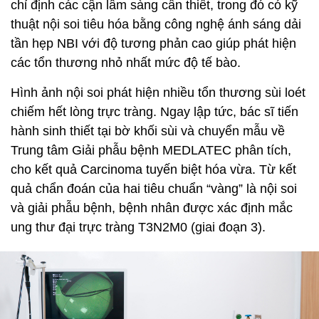
chỉ định các cận lâm sàng cần thiết, trong đó có kỹ
thuật nội soi tiêu hóa bằng công nghệ ánh sáng dải
tần hẹp NBI với độ tương phản cao giúp phát hiện
các tổn thương nhỏ nhất mức độ tế bào.
Hình ảnh nội soi phát hiện nhiều tổn thương sùi loét
chiếm hết lòng trực tràng. Ngay lập tức, bác sĩ tiến
hành sinh thiết tại bờ khối sùi và chuyển mẫu về
Trung tâm Giải phẫu bệnh MEDLATEC phân tích,
cho kết quả Carcinoma tuyến biệt hóa vừa. Từ kết
quả chẩn đoán của hai tiêu chuẩn “vàng” là nội soi
và giải phẫu bệnh, bệnh nhân được xác định mắc
ung thư đại trực tràng T3N2M0 (giai đoạn 3).