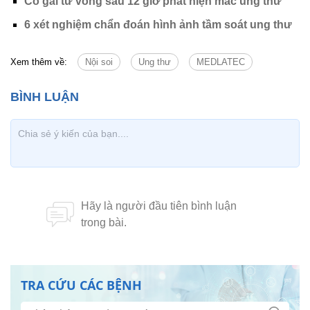
Cô gái tử vong sau 12 giờ phát hiện mắc ung thư
6 xét nghiệm chẩn đoán hình ảnh tầm soát ung thư
Xem thêm về:
Nội soi
Ung thư
MEDLATEC
TRA CỨU CÁC BỆNH