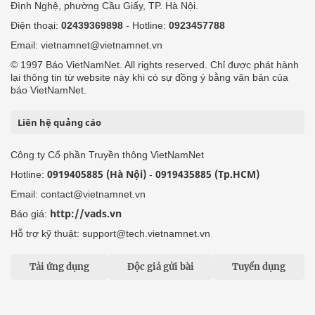
Đình Nghệ, phường Cầu Giấy, TP. Hà Nội.
Điện thoại:
02439369898
- Hotline:
0923457788
Email: vietnamnet@vietnamnet.vn
© 1997 Báo VietNamNet. All rights reserved. Chỉ được phát hành
lại thông tin từ website này khi có sự đồng ý bằng văn bản của
báo VietNamNet.
Liên hệ quảng cáo
Công ty Cổ phần Truyền thông VietNamNet
0919405885 (Hà Nội)
0919435885 (Tp.HCM)
Hotline:
-
Email: contact@vietnamnet.vn
http://vads.vn
Báo giá:
Hỗ trợ kỹ thuật: support@tech.vietnamnet.vn
Tải ứng dụng
Độc giả gửi bài
Tuyển dụng