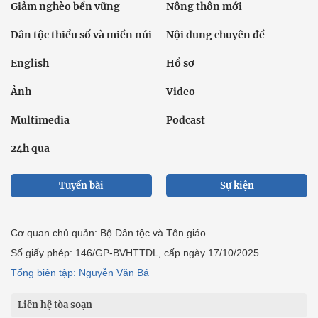
Giảm nghèo bền vững
Nông thôn mới
Dân tộc thiểu số và miền núi
Nội dung chuyên đề
English
Hồ sơ
Ảnh
Video
Multimedia
Podcast
24h qua
Tuyến bài
Sự kiện
Cơ quan chủ quản: Bộ Dân tộc và Tôn giáo
Số giấy phép: 146/GP-BVHTTDL, cấp ngày 17/10/2025
Tổng biên tập: Nguyễn Văn Bá
Liên hệ tòa soạn