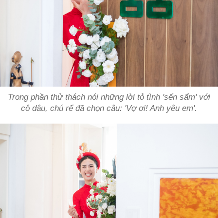
Trong phần thử thách nói những lời tỏ tình 'sến sẩm' với
cô dâu, chú rể đã chọn câu: 'Vợ ơi! Anh yêu em'.