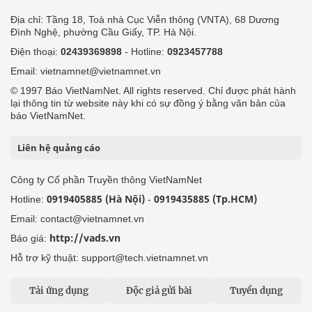
Địa chỉ: Tầng 18, Toà nhà Cục Viễn thông (VNTA), 68 Dương
Đình Nghệ, phường Cầu Giấy, TP. Hà Nội.
Điện thoại:
02439369898
- Hotline:
0923457788
Email: vietnamnet@vietnamnet.vn
© 1997 Báo VietNamNet. All rights reserved. Chỉ được phát hành
lại thông tin từ website này khi có sự đồng ý bằng văn bản của
báo VietNamNet.
Liên hệ quảng cáo
Công ty Cổ phần Truyền thông VietNamNet
0919405885 (Hà Nội)
0919435885 (Tp.HCM)
Hotline:
-
Email: contact@vietnamnet.vn
http://vads.vn
Báo giá:
Hỗ trợ kỹ thuật: support@tech.vietnamnet.vn
Tải ứng dụng
Độc giả gửi bài
Tuyển dụng