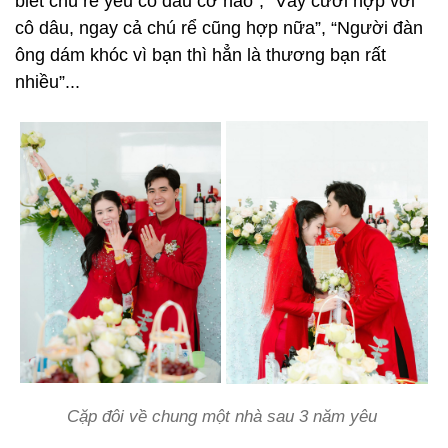
biết chú rể yêu cô dâu cỡ nào”, “Váy cưới hợp với
cô dâu, ngay cả chú rể cũng hợp nữa”, “Người đàn
ông dám khóc vì bạn thì hẳn là thương bạn rất
nhiều”...
Cặp đôi về chung một nhà sau 3 năm yêu