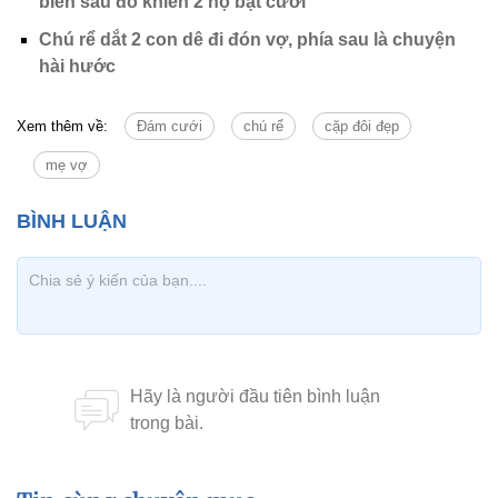
biến sau đó khiến 2 họ bật cười
Chú rể dắt 2 con dê đi đón vợ, phía sau là chuyện
hài hước
Xem thêm về:
Đám cưới
chú rể
cặp đôi đẹp
mẹ vợ