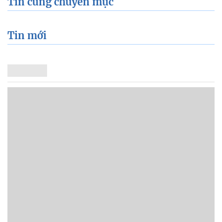
Tin cùng chuyên mục
Tin mới