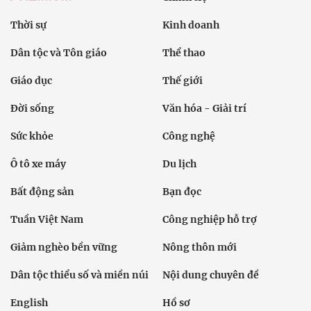
Thời sự
Kinh doanh
Dân tộc và Tôn giáo
Thể thao
Giáo dục
Thế giới
Đời sống
Văn hóa - Giải trí
Sức khỏe
Công nghệ
Ô tô xe máy
Du lịch
Bất động sản
Bạn đọc
Tuần Việt Nam
Công nghiệp hỗ trợ
Giảm nghèo bền vững
Nông thôn mới
Dân tộc thiểu số và miền núi
Nội dung chuyên đề
English
Hồ sơ