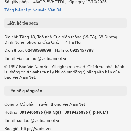
Số giấy phép: 146/GP-BVHTTDL, cấp ngày 17/10/2025
Tổng biên tập: Nguyễn Văn Bá
Liên hệ tòa soạn
Địa chỉ: Tầng 18, Toà nhà Cục Viễn thông (VNTA), 68 Dương
Đình Nghệ, phường Cầu Giấy, TP. Hà Nội.
Điện thoại:
02439369898
- Hotline:
0923457788
Email: vietnamnet@vietnamnet.vn
© 1997 Báo VietNamNet. All rights reserved. Chỉ được phát hành
lại thông tin từ website này khi có sự đồng ý bằng văn bản của
báo VietNamNet.
Liên hệ quảng cáo
Công ty Cổ phần Truyền thông VietNamNet
0919405885 (Hà Nội)
0919435885 (Tp.HCM)
Hotline:
-
Email: contact@vietnamnet.vn
http://vads.vn
Báo giá: