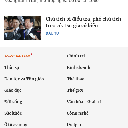
Keangnam, Hanjin Shipping và bê bối tại Lotte.
Chủ tịch bị điều tra, phó chủ tịch
treo cổ: Đại gia có biến
ĐẦU TƯ
Chính trị
Thời sự
Kinh doanh
Dân tộc và Tôn giáo
Thể thao
Giáo dục
Thế giới
Đời sống
Văn hóa - Giải trí
Sức khỏe
Công nghệ
Ô tô xe máy
Du lịch