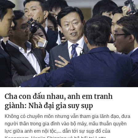
Cha con đấu nhau, anh em tranh
giành: Nhà đại gia suy sụp
Không có chuyên môn nhưng vẫn tham gia lãnh đạo, đưa
người thân trong gia đình vào bộ máy, mâu thuẫn quyền
lực giữa anh em nội tộc,... dẫn tới sự sụp đổ của