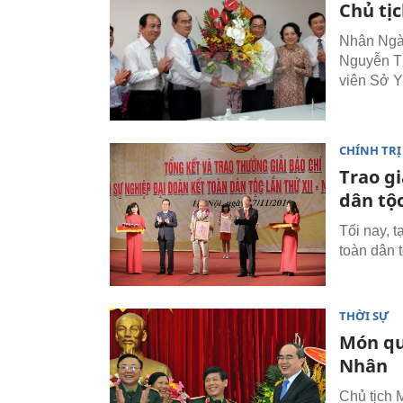
Chủ tị
Nhân Ngày
Nguyễn Th
viên Sở Y
CHÍNH TRỊ
Trao gi
dân tộ
Tối nay, t
toàn dân 
THỜI SỰ
Món qu
Nhân
Chủ tịch 