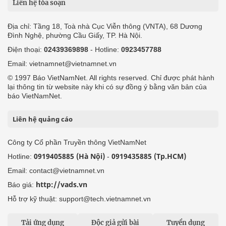
Liên hệ tòa soạn
Địa chỉ: Tầng 18, Toà nhà Cục Viễn thông (VNTA), 68 Dương
Đình Nghệ, phường Cầu Giấy, TP. Hà Nội.
Điện thoại:
02439369898
- Hotline:
0923457788
Email: vietnamnet@vietnamnet.vn
© 1997 Báo VietNamNet. All rights reserved. Chỉ được phát hành
lại thông tin từ website này khi có sự đồng ý bằng văn bản của
báo VietNamNet.
Liên hệ quảng cáo
Công ty Cổ phần Truyền thông VietNamNet
0919405885 (Hà Nội)
0919435885 (Tp.HCM)
Hotline:
-
Email: contact@vietnamnet.vn
http://vads.vn
Báo giá:
Hỗ trợ kỹ thuật: support@tech.vietnamnet.vn
Tải ứng dụng
Độc giả gửi bài
Tuyển dụng