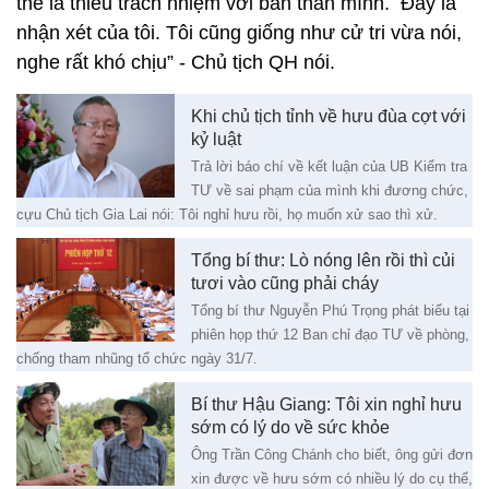
thế là thiếu trách nhiệm với bản thân mình. Đây là
nhận xét của tôi. Tôi cũng giống như cử tri vừa nói,
nghe rất khó chịu” - Chủ tịch QH nói.
Khi chủ tịch tỉnh về hưu đùa cợt với
kỷ luật
Trả lời báo chí về kết luận của UB Kiểm tra
TƯ về sai phạm của mình khi đương chức,
cựu Chủ tịch Gia Lai nói: Tôi nghỉ hưu rồi, họ muốn xử sao thì xử.
Tổng bí thư: Lò nóng lên rồi thì củi
tươi vào cũng phải cháy
Tổng bí thư Nguyễn Phú Trọng phát biểu tại
phiên họp thứ 12 Ban chỉ đạo TƯ về phòng,
chống tham nhũng tổ chức ngày 31/7.
Bí thư Hậu Giang: Tôi xin nghỉ hưu
sớm có lý do về sức khỏe
Ông Trần Công Chánh cho biết, ông gửi đơn
xin được về hưu sớm có nhiều lý do cụ thể,