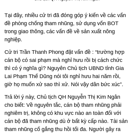
Tại đây, nhiều cử tri đã đóng góp ý kiến về các vấn
đề phòng chống tham nhũng, sử dụng vốn BOT
trong giao thông, các vấn đề về sản xuất nông
nghiệp.
Cử tri Trần Thanh Phong đặt vấn đề : “trường hợp
cán bộ có sai phạm mà nghỉ hưu rồi bị cách chức
thì có ý nghĩa gì? Nguyên Chủ tịch UBND tỉnh Gia
Lai Phạm Thế Dũng nói tôi nghỉ hưu hai năm rồi,
giờ họ muốn xử sao thì xử. Nói vậy dân bức xúc”.
Trả lời ý này, Chủ tịch QH Nguyễn Thị Kim Ngân
cho biết: Về nguyên tắc, cán bộ tham nhũng phải
nghiêm trị, không có khu vực nào an toàn đối với
cán bộ đã tham nhũng dù ở bất kỳ cấp nào. Tài sản
tham nhũng cố gắng thu hồi tối đa. Người gây ra