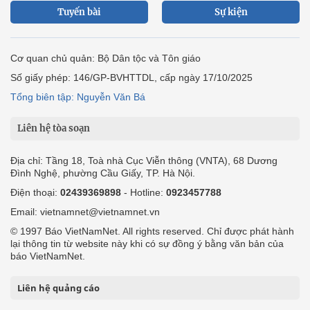
Tuyến bài
Sự kiện
Cơ quan chủ quản: Bộ Dân tộc và Tôn giáo
Số giấy phép: 146/GP-BVHTTDL, cấp ngày 17/10/2025
Tổng biên tập: Nguyễn Văn Bá
Liên hệ tòa soạn
Địa chỉ: Tầng 18, Toà nhà Cục Viễn thông (VNTA), 68 Dương
Đình Nghệ, phường Cầu Giấy, TP. Hà Nội.
Điện thoại:
02439369898
- Hotline:
0923457788
Email: vietnamnet@vietnamnet.vn
© 1997 Báo VietNamNet. All rights reserved. Chỉ được phát hành
lại thông tin từ website này khi có sự đồng ý bằng văn bản của
báo VietNamNet.
Liên hệ quảng cáo