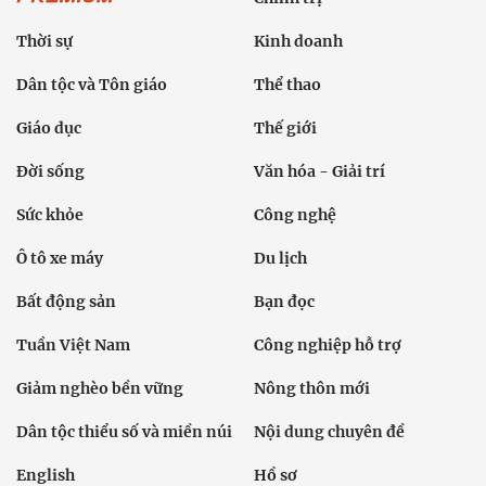
Thời sự
Kinh doanh
Dân tộc và Tôn giáo
Thể thao
Giáo dục
Thế giới
Đời sống
Văn hóa - Giải trí
Sức khỏe
Công nghệ
Ô tô xe máy
Du lịch
Bất động sản
Bạn đọc
Tuần Việt Nam
Công nghiệp hỗ trợ
Giảm nghèo bền vững
Nông thôn mới
Dân tộc thiểu số và miền núi
Nội dung chuyên đề
English
Hồ sơ