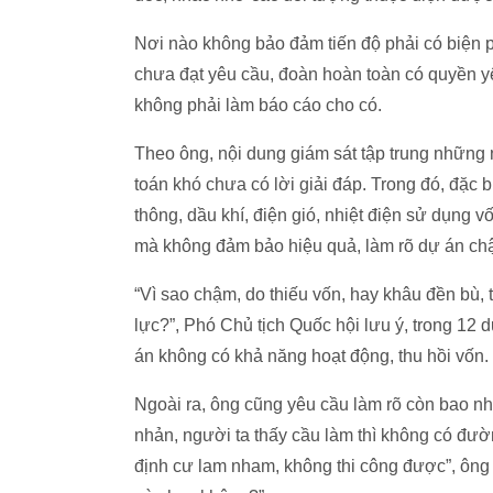
Nơi nào không bảo đảm tiến độ phải có biện 
chưa đạt yêu cầu, đoàn hoàn toàn có quyền yê
không phải làm báo cáo cho có.
Theo ông, nội dung giám sát tập trung những n
toán khó chưa có lời giải đáp. Trong đó, đặc 
thông, dầu khí, điện gió, nhiệt điện sử dụn
mà không đảm bảo hiệu quả, làm rõ dự án chậ
“Vì sao chậm, do thiếu vốn, hay khâu đền bù,
lực?”, Phó Chủ tịch Quốc hội lưu ý, trong 12 
án không có khả năng hoạt động, thu hồi vốn.
Ngoài ra, ông cũng yêu cầu làm rõ còn bao nh
nhản, người ta thấy cầu làm thì không có đườ
định cư lam nham, không thi công được”, ông 