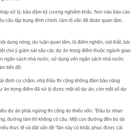
pháp xử lý, bảo đảm kỷ cương nghiêm khắc. Nơi nào báo cáo
u cầu tập trung đính chính, làm rõ vấn đề đoàn quan tâm,
ội dung nóng, dư luận quan tâm, là điểm nghẽn, nút thắt, bài
biệt chú ý giám sát sâu các dự án trọng điểm thuộc ngành giao
g vốn ngân sách nhà nước, sử dụng vốn ngân sách nhà nước
m tiến độ.
 tái định cư chậm, nhà thầu thi công không đảm bảo năng
dự án trọng điểm đã xử lý được một số dự án, còn một số dự
iêu dự án phải ngừng thi công do thiếu vốn. “Đầu tư nhan
ng, đường làm thì không có cầu. Một con đường đền bù tái
nêu thực tế và đặt vấn đề “lần này có khắc phục được cái