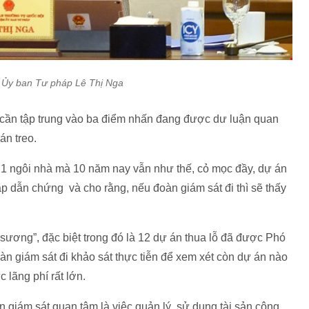
 Ủy ban Tư pháp Lê Thị Nga
cần tập trung vào ba điểm nhấn đang được dư luận quan
án treo.
ó 1 ngôi nhà mà 10 năm nay vẫn như thế, cỏ mọc đầy, dự án
 dẫn chứng và cho rằng, nếu đoàn giám sát đi thì sẽ thấy
 sương”, đặc biệt trong đó là 12 dự án thua lỗ đã được Phó
n giám sát đi khảo sát thực tiễn để xem xét còn dự án nào
 lãng phí rất lớn.
giám sát quan tâm là việc quản lý, sử dụng tài sản công.