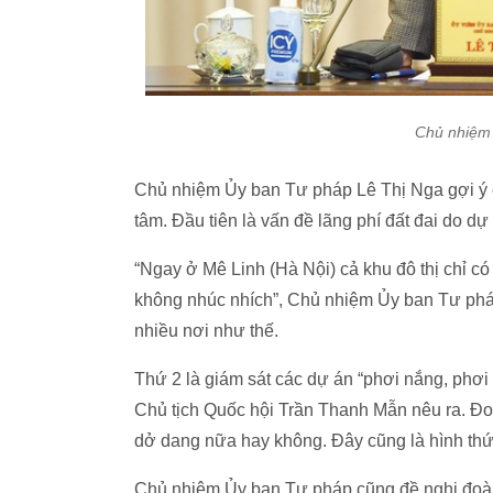
Chủ nhiệm
Chủ nhiệm Ủy ban Tư pháp Lê Thị Nga gợi ý 
tâm. Đầu tiên là vấn đề lãng phí đất đai do dự 
“Ngay ở Mê Linh (Hà Nội) cả khu đô thị chỉ c
không nhúc nhích”, Chủ nhiệm Ủy ban Tư pháp
nhiều nơi như thế.
Thứ 2 là giám sát các dự án “phơi nắng, phơi
Chủ tịch Quốc hội Trần Thanh Mẫn nêu ra. Đoà
dở dang nữa hay không. Đây cũng là hình thức
Chủ nhiệm Ủy ban Tư pháp cũng đề nghị đoàn 