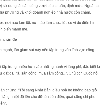
ị sử dung tài sản công vượt tiêu chuẩn, định mức. Ngoài ra,
h, địa phương và khối doanh nghiệp nhà nước còn chậm.
c nơi nào làm tốt, nơi nào làm chưa tốt, có ví dụ điển hình,
yển biến mạnh mẽ.
nh, răn đe
mạnh, lần giám sát này nên tập trung vào lĩnh vực công
i tập trung nhiều hơn vào những hành vi lãng phí, đặc biệt là
ư đất đai, tài sản công, mua sắm công...”, Chủ tịch Quốc hội
 dẫn chứng: “Tôi sang Nhật Bản, điều hoà họ không bao giờ
ì tăng nhiệt độ lên cho đỡ tốn tiền điện, quạt cũng chỉ phe
ện”.