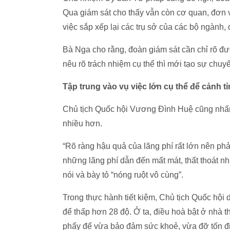
Qua giám sát cho thấy vẫn còn cơ quan, đơn v
việc sắp xếp lại các trụ sở của các bộ ngàn
Bà Nga cho rằng, đoàn giám sát cần chỉ rõ đượ
nêu rõ trách nhiệm cụ thể thì mới tạo sự chu
Tập trung vào vụ việc lớn cụ thể để cảnh tỉ
Chủ tịch Quốc hội Vương Đình Huệ cũng nhấn 
nhiều hơn.
“Rõ ràng hậu quả của lãng phí rất lớn nên phả
những lãng phí dẫn đến mất mát, thất thoát nh
nói và bày tỏ “nóng ruột vô cùng”.
Trong thực hành tiết kiệm, Chủ tịch Quốc hội
để thấp hơn 28 độ. Ở ta, điều hoà bật ở nhà th
phẩy để vừa bảo đảm sức khoẻ, vừa đỡ tốn đi