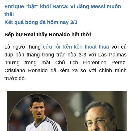
Enrique "bật" khỏi Barca: Vì đấng Messi muốn
thế!
Kết quả bóng đá hôm nay 3/3
Sếp bự Real thấy Ronaldo hết thời
Là người hùng
cứu rỗi Kền kền thoát thua
với cú
đúp bàn thắng trong trận hòa 3-3 với Las Palmas
nhưng trong mắt Chủ tịch Florentino Perez,
Cristiano Ronaldo đã kém xa so với chính mình
trước đó.