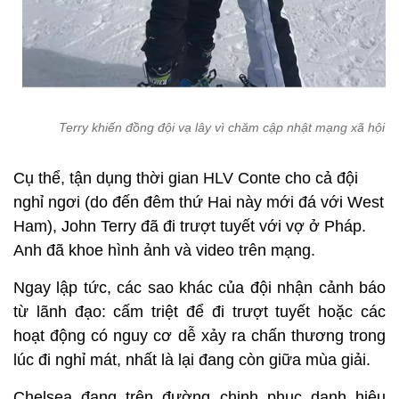
Terry khiến đồng đội vạ lây vì chăm cập nhật mạng xã hội
Cụ thể, tận dụng thời gian HLV Conte cho cả đội
nghỉ ngơi (do đến đêm thứ Hai này mới đá với West
Ham), John Terry đã đi trượt tuyết với vợ ở Pháp.
Anh đã khoe hình ảnh và video trên mạng.
Ngay lập tức, các sao khác của đội nhận cảnh báo
từ lãnh đạo: cấm triệt để đi trượt tuyết hoặc các
hoạt động có nguy cơ dễ xảy ra chấn thương trong
lúc đi nghỉ mát, nhất là lại đang còn giữa mùa giải.
Chelsea đang trên đường chinh phục danh hiệu