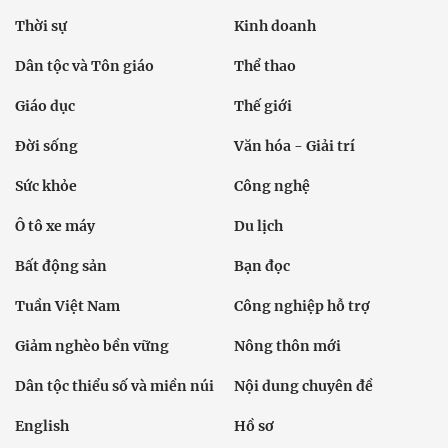
Thời sự
Kinh doanh
Dân tộc và Tôn giáo
Thể thao
Giáo dục
Thế giới
Đời sống
Văn hóa - Giải trí
Sức khỏe
Công nghệ
Ô tô xe máy
Du lịch
Bất động sản
Bạn đọc
Tuần Việt Nam
Công nghiệp hỗ trợ
Giảm nghèo bền vững
Nông thôn mới
Dân tộc thiểu số và miền núi
Nội dung chuyên đề
English
Hồ sơ