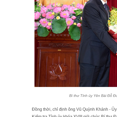
Bí thư Tỉnh ủy Yên Bái Đỗ Đ
Đồng thời, chỉ định ông Vũ Quỳnh Khánh - Ủ
Kiểm tra Tỉnh ủy khóa XVIII giữ chức Bí thư