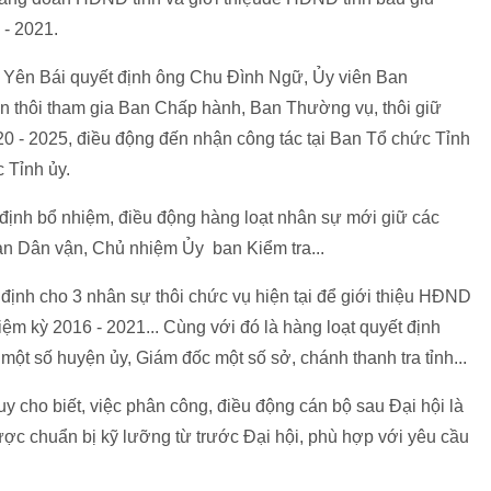
- 2021.
y Yên Bái quyết định ông Chu Đình Ngữ, Ủy viên Ban
n thôi tham gia Ban Chấp hành, Ban Thường vụ, thôi giữ
 - 2025, điều động đến nhận công tác tại Ban Tổ chức Tỉnh
 Tỉnh ủy.
định bổ nhiệm, điều động hàng loạt nhân sự mới giữ các
n Dân vận, Chủ nhiệm Ủy ban Kiểm tra...
ịnh cho 3 nhân sự thôi chức vụ hiện tại để giới thiệu HĐND
ệm kỳ 2016 - 2021... Cùng với đó là hàng loạt quyết định
ột số huyện ủy, Giám đốc một số sở, chánh thanh tra tỉnh...
y cho biết, việc phân công, điều động cán bộ sau Đại hội là
ợc chuẩn bị kỹ lưỡng từ trước Đại hội, phù hợp với yêu cầu