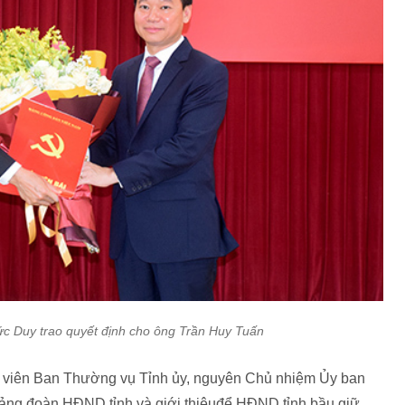
ức Duy trao quyết định cho ông Trần Huy Tuấn
y viên Ban Thường vụ Tỉnh ủy, nguyên Chủ nhiệm Ủy ban
 Đảng đoàn HĐND tỉnh và giới thiệuđể HĐND tỉnh bầu giữ