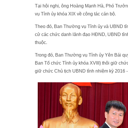
Tại hội nghị, ông Hoàng Mạnh Hà, Phó Trưở
vụ Tỉnh ủy khóa XIX về công tác cán bộ.
Theo đó, Ban Thường vụ Tỉnh ủy và UBND tỉnh
cử các chức danh lãnh đạo HĐND, UBND tỉnh, l
thuộc.
Trong đó, Ban Thường vụ Tỉnh ủy Yên Bái quy
Ban Tổ chức Tỉnh ủy khóa XVIII) thôi giữ ch
giữ chức Chủ tịch UBND tỉnh nhiệm kỳ 2016 -