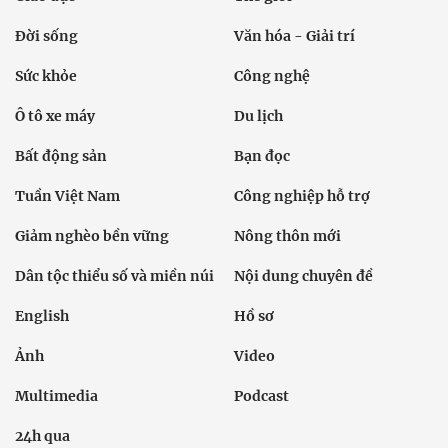
Đời sống
Văn hóa - Giải trí
Sức khỏe
Công nghệ
Ô tô xe máy
Du lịch
Bất động sản
Bạn đọc
Tuần Việt Nam
Công nghiệp hỗ trợ
Giảm nghèo bền vững
Nông thôn mới
Dân tộc thiểu số và miền núi
Nội dung chuyên đề
English
Hồ sơ
Ảnh
Video
Multimedia
Podcast
24h qua