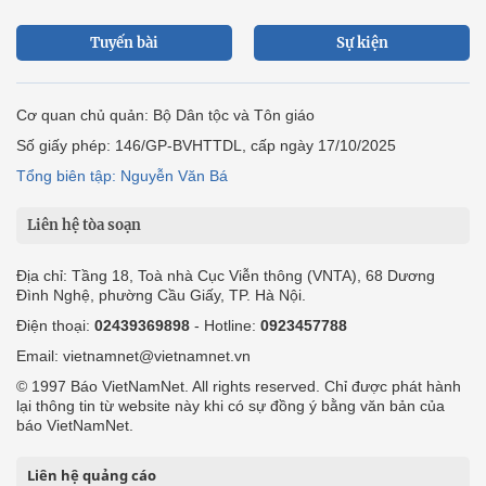
Tuyến bài
Sự kiện
Cơ quan chủ quản: Bộ Dân tộc và Tôn giáo
Số giấy phép: 146/GP-BVHTTDL, cấp ngày 17/10/2025
Tổng biên tập: Nguyễn Văn Bá
Liên hệ tòa soạn
Địa chỉ: Tầng 18, Toà nhà Cục Viễn thông (VNTA), 68 Dương
Đình Nghệ, phường Cầu Giấy, TP. Hà Nội.
Điện thoại:
02439369898
- Hotline:
0923457788
Email: vietnamnet@vietnamnet.vn
© 1997 Báo VietNamNet. All rights reserved. Chỉ được phát hành
lại thông tin từ website này khi có sự đồng ý bằng văn bản của
báo VietNamNet.
Liên hệ quảng cáo