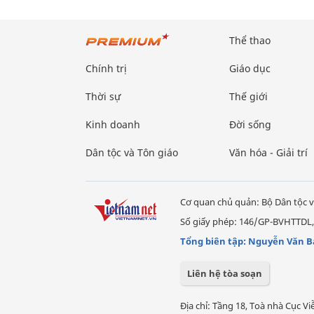
Thể thao
Chính trị
Giáo dục
Thời sự
Thế giới
Kinh doanh
Đời sống
Dân tộc và Tôn giáo
Văn hóa - Giải trí
Cơ quan chủ quản: Bộ Dân tộc v
Số giấy phép: 146/GP-BVHTTDL,
Tổng biên tập: Nguyễn Văn B
Liên hệ tòa soạn
Địa chỉ: Tầng 18, Toà nhà Cục 