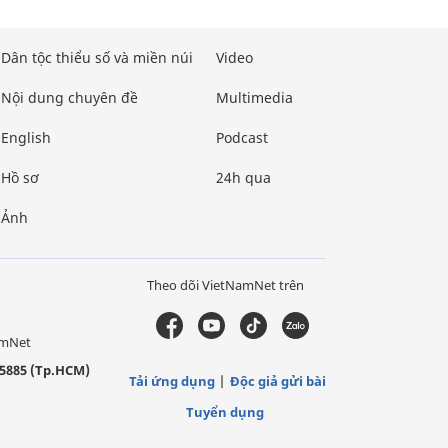
Dân tộc thiểu số và miền núi
Video
Nội dung chuyên đề
Multimedia
English
Podcast
Hồ sơ
24h qua
Ảnh
Theo dõi VietNamNet trên
amNet
5885 (Tp.HCM)
Tải ứng dụng
Độc giả gửi bài
Tuyển dụng