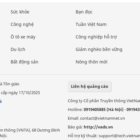
Sức khỏe
Bạn đọc
Công nghệ
Tuần Việt Nam
Ô tô xe máy
Công nghiệp hỗ trợ
Du lịch
Giảm nghèo bền vững
Bất động sản
Nông thôn mới
à Tôn giáo
Liên hệ quảng cáo
 cấp ngày 17/10/2025
Công ty Cổ phần Truyền thông VietN
á
Hotline:
0919405885 (Hà Nội)
-
091943
Email: contact@vietnamnet.vn
Báo giá:
http://vads.vn
Viễn thông (VNTA), 68 Dương Đình
Nội.
Hỗ trợ kỹ thuật: support@tech.vietna