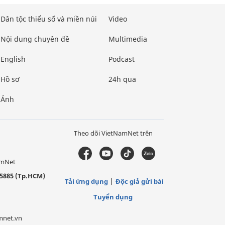
Dân tộc thiểu số và miền núi
Video
Nội dung chuyên đề
Multimedia
English
Podcast
Hồ sơ
24h qua
Ảnh
Theo dõi VietNamNet trên
amNet
5885 (Tp.HCM)
Tải ứng dụng
Độc giả gửi bài
Tuyển dụng
mnet.vn