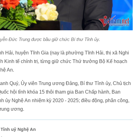
yễn Đức Trung được bầu giữ chức Bí thư Tỉnh ủy.
 Hải, huyện Tĩnh Gia (nay là phường Tĩnh Hải, thị xã Nghi
 Kinh tế chính trị, từng giữ chức Thứ trưởng Bộ Kế hoạch
ghệ An.
hanh Quý, Ủy viên Trung ương Đảng, Bí thư Tỉnh ủy, Chủ tịch
ốc hội tỉnh khóa 15 thôi tham gia Ban Chấp hành, Ban
ỉnh ủy Nghệ An nhiệm kỳ 2020 - 2025; điều động, phân công,
Trung ương.
 Tỉnh uỷ Nghệ An