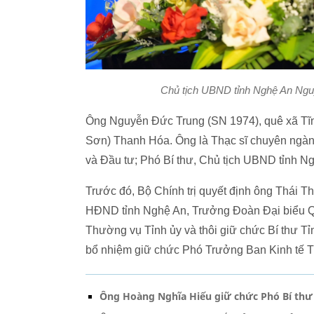
Chủ tịch UBND tỉnh Nghệ An Ngu
Ông Nguyễn Đức Trung (SN 1974), quê xã Tĩnh
Sơn) Thanh Hóa. Ông là Thạc sĩ chuyên ngành
và Đầu tư; Phó Bí thư, Chủ tịch UBND tỉnh N
Trước đó, Bộ Chính trị quyết định ông Thái T
HĐND tỉnh Nghệ An, Trưởng Đoàn Đại biểu Qu
Thường vụ Tỉnh ủy và thôi giữ chức Bí thư T
bổ nhiệm giữ chức Phó Trưởng Ban Kinh tế 
Ông Hoàng Nghĩa Hiếu giữ chức Phó Bí thư