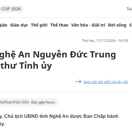
 CUP 2026
Tu
giáo
Giáo dục
Thế giới
Thể thao
Văn hóa - Giải trí
Đời sống
S
thứ hai, 11/11/2024 - 16:59
Nghệ An Nguyễn Đức Trung
 thư Tỉnh ủy
Xem các bài viết của tác giả
ủy, Chủ tịch UBND tỉnh Nghệ An được Ban Chấp hành
ủy.