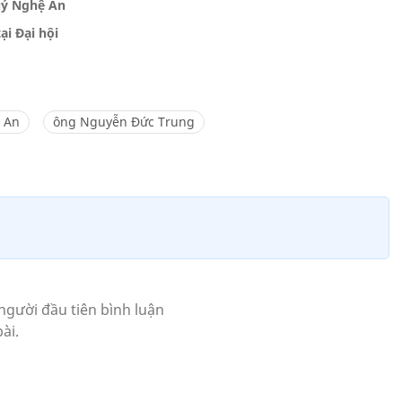
 uỷ Nghệ An
ại Đại hội
ệ An
ông Nguyễn Đức Trung