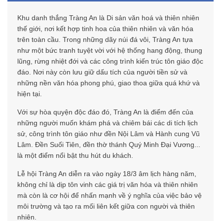
Khu danh thắng Tràng An là Di sản văn hoá và thiên nhiên
thế giới, nơi kết hợp tinh hoa của thiên nhiên và văn hóa
trên toàn cầu. Trong những dãy núi đá vôi, Tràng An tựa
như một bức tranh tuyệt vời với hệ thống hang động, thung
lũng, rừng nhiệt đới và các công trình kiến trúc tôn giáo độc
đáo. Nơi này còn lưu giữ dấu tích của người tiền sử và
những nền văn hóa phong phú, giao thoa giữa quá khứ và
hiện tại.
Với sự hòa quyện độc đáo đó, Tràng An là điểm đến của
những người muốn khám phá và chiêm bái các di tích lịch
sử, công trình tôn giáo như đền Nội Lâm và Hành cung Vũ
Lâm. Đền Suối Tiên, đền thờ thánh Quý Minh Đại Vương...
là một điểm nổi bật thu hút du khách.
Lễ hội Tràng An diễn ra vào ngày 18/3 âm lịch hàng năm,
không chỉ là dịp tôn vinh các giá trị văn hóa và thiên nhiên
mà còn là cơ hội để nhấn mạnh về ý nghĩa của việc bảo vệ
môi trường và tạo ra mối liên kết giữa con người và thiên
nhiên.