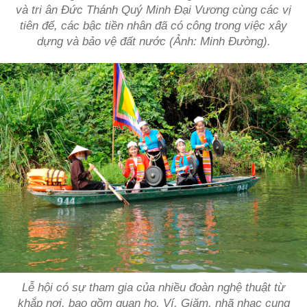
và tri ân Đức Thánh Quý Minh Đại Vương cùng các vị
tiên đế, các bậc tiền nhân đã có công trong việc xây
dựng và bảo vệ đất nước (Ảnh: Minh Đường).
Lễ hội có sự tham gia của nhiều đoàn nghệ thuật từ
khắp nơi, bao gồm quan họ, Ví, Giặm, nhã nhạc cung