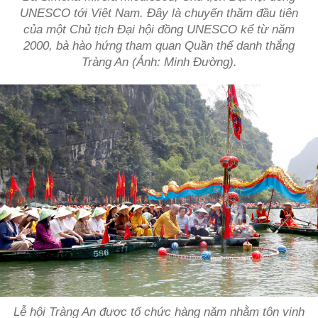
UNESCO tới Việt Nam. Đây là chuyến thăm đầu tiên
của một Chủ tịch Đại hội đồng UNESCO kể từ năm
2000, bà hào hứng tham quan Quần thể danh thắng
Tràng An (Ảnh: Minh Đường).
Lễ hội Tràng An được tổ chức hàng năm nhằm tôn vinh