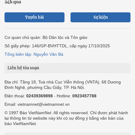
24h qua
Tuyến bài
Sự kiện
Cơ quan chủ quản: Bộ Dân tộc và Tôn giáo
Số giấy phép: 146/GP-BVHTTDL, cấp ngày 17/10/2025
Tổng biên tập: Nguyễn Văn Bá
Liên hệ tòa soạn
Địa chỉ: Tầng 18, Toà nhà Cục Viễn thông (VNTA), 68 Dương
Đình Nghệ, phường Cầu Giấy, TP. Hà Nội.
Điện thoại:
02439369898
- Hotline:
0923457788
Email: vietnamnet@vietnamnet.vn
© 1997 Báo VietNamNet. All rights reserved. Chỉ được phát hành
lại thông tin từ website này khi có sự đồng ý bằng văn bản của
báo VietNamNet.