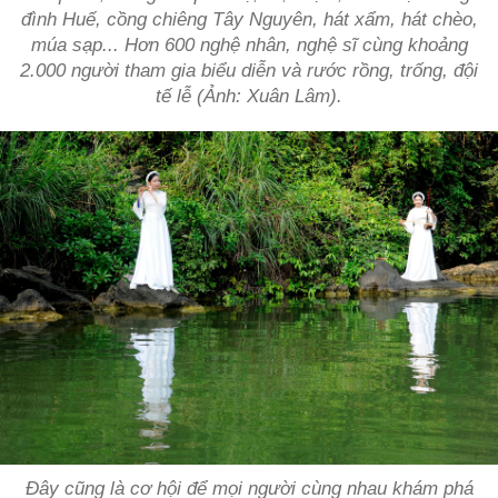
đình Huế, cồng chiêng Tây Nguyên, hát xẩm, hát chèo,
múa sạp... Hơn 600 nghệ nhân, nghệ sĩ cùng khoảng
2.000 người tham gia biểu diễn và rước rồng, trống, đội
tế lễ (Ảnh: Xuân Lâm).
Đây cũng là cơ hội để mọi người cùng nhau khám phá