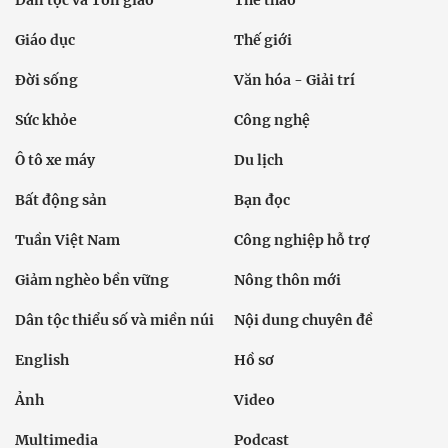
Dân tộc và Tôn giáo
Thể thao
Giáo dục
Thế giới
Đời sống
Văn hóa - Giải trí
Sức khỏe
Công nghệ
Ô tô xe máy
Du lịch
Bất động sản
Bạn đọc
Tuần Việt Nam
Công nghiệp hỗ trợ
Giảm nghèo bền vững
Nông thôn mới
Dân tộc thiểu số và miền núi
Nội dung chuyên đề
English
Hồ sơ
Ảnh
Video
Multimedia
Podcast