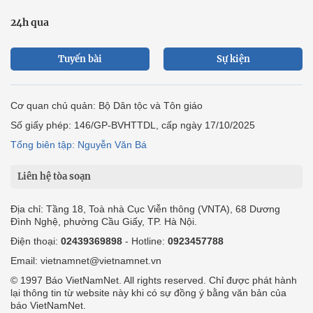
24h qua
Tuyến bài
Sự kiện
Cơ quan chủ quản: Bộ Dân tộc và Tôn giáo
Số giấy phép: 146/GP-BVHTTDL, cấp ngày 17/10/2025
Tổng biên tập: Nguyễn Văn Bá
Liên hệ tòa soạn
Địa chỉ: Tầng 18, Toà nhà Cục Viễn thông (VNTA), 68 Dương
Đình Nghệ, phường Cầu Giấy, TP. Hà Nội.
Điện thoại:
02439369898
- Hotline:
0923457788
Email: vietnamnet@vietnamnet.vn
© 1997 Báo VietNamNet. All rights reserved. Chỉ được phát hành
lại thông tin từ website này khi có sự đồng ý bằng văn bản của
báo VietNamNet.