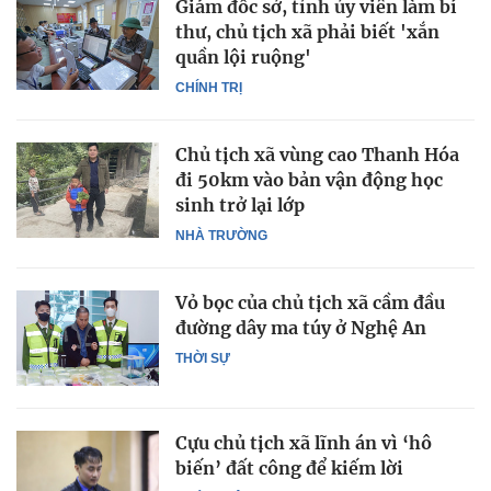
Giám đốc sở, tỉnh ủy viên làm bí
thư, chủ tịch xã phải biết 'xắn
quần lội ruộng'
CHÍNH TRỊ
Chủ tịch xã vùng cao Thanh Hóa
đi 50km vào bản vận động học
sinh trở lại lớp
NHÀ TRƯỜNG
Vỏ bọc của chủ tịch xã cầm đầu
đường dây ma túy ở Nghệ An
THỜI SỰ
Cựu chủ tịch xã lĩnh án vì ‘hô
biến’ đất công để kiếm lời