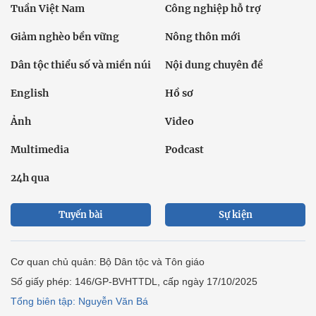
Tuần Việt Nam
Công nghiệp hỗ trợ
Giảm nghèo bền vững
Nông thôn mới
Dân tộc thiểu số và miền núi
Nội dung chuyên đề
English
Hồ sơ
Ảnh
Video
Multimedia
Podcast
24h qua
Tuyến bài
Sự kiện
Cơ quan chủ quản: Bộ Dân tộc và Tôn giáo
Số giấy phép: 146/GP-BVHTTDL, cấp ngày 17/10/2025
Tổng biên tập: Nguyễn Văn Bá