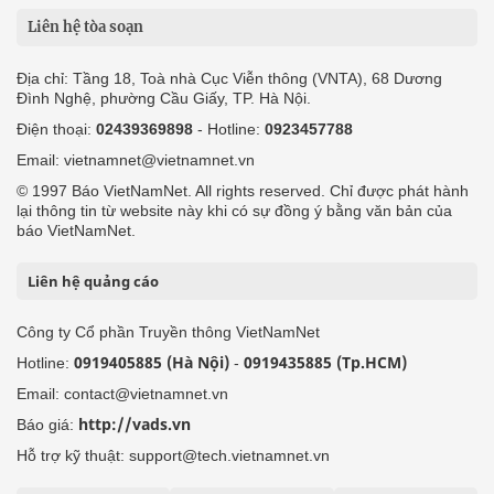
Liên hệ tòa soạn
Địa chỉ: Tầng 18, Toà nhà Cục Viễn thông (VNTA), 68 Dương
Đình Nghệ, phường Cầu Giấy, TP. Hà Nội.
Điện thoại:
02439369898
- Hotline:
0923457788
Email: vietnamnet@vietnamnet.vn
© 1997 Báo VietNamNet. All rights reserved. Chỉ được phát hành
lại thông tin từ website này khi có sự đồng ý bằng văn bản của
báo VietNamNet.
Liên hệ quảng cáo
Công ty Cổ phần Truyền thông VietNamNet
0919405885 (Hà Nội)
0919435885 (Tp.HCM)
Hotline:
-
Email: contact@vietnamnet.vn
http://vads.vn
Báo giá:
Hỗ trợ kỹ thuật: support@tech.vietnamnet.vn