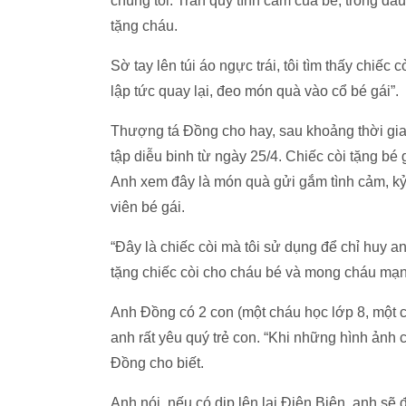
chúng tôi. Trân quý tình cảm của bé, trong đầu
tặng cháu.
Sờ tay lên túi áo ngực trái, tôi tìm thấy chiếc
lập tức quay lại, đeo món quà vào cổ bé gái”.
Thượng tá Đồng cho hay, sau khoảng thời gia
tập diễu binh từ ngày 25/4. Chiếc còi tặng bé 
Anh xem đây là món quà gửi gắm tình cảm, k
viên bé gái.
“Đây là chiếc còi mà tôi sử dụng để chỉ huy a
tặng chiếc còi cho cháu bé và mong cháu mạn
Anh Đồng có 2 con (một cháu học lớp 8, một c
anh rất yêu quý trẻ con. “Khi những hình ảnh c
Đồng cho biết.
Anh nói, nếu có dịp lên lại Điện Biên, anh sẽ 