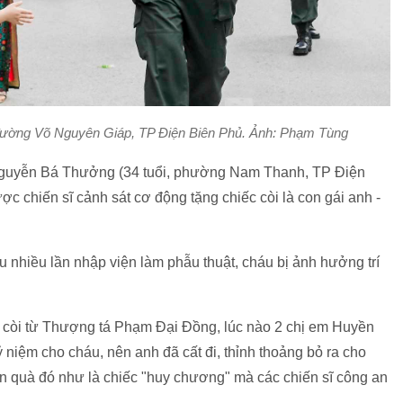
đường Võ Nguyên Giáp, TP Điện Biên Phủ. Ảnh: Phạm Tùng
Nguyễn Bá Thưởng (34 tuổi, phường Nam Thanh, TP Điện
ợc chiến sĩ cảnh sát cơ động tặng chiếc còi là con gái anh -
hiều lần nhập viện làm phẫu thuật, cháu bị ảnh hưởng trí
 còi từ Thượng tá Phạm Đại Đồng, lúc nào 2 chị em Huyền
 niệm cho cháu, nên anh đã cất đi, thỉnh thoảng bỏ ra cho
n quà đó như là chiếc "huy chương" mà các chiến sĩ công an