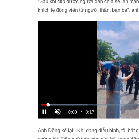
“Sau khi clip được người dân chia sẻ lên mạng
khích lệ động viên từ người thân, bạn bè", an
Anh Đồng kể lại: “Khi đang diễu binh, tôi bất