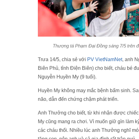
Thượng tá Phạm Đại Đồng sáng 7/5 trên 
Trưa 14/5, chia sẻ với
PV VietNamNet
, anh 
Biên Phủ, tỉnh Điện Biên) cho biết, cháu bé đư
Nguyễn Huyền My (9 tuổi).
Huyền My không may mắc bệnh bẩm sinh. Sau n
não, dẫn đến chứng chậm phát triển.
Anh Thưởng cho biết, từ khi nhận được chiếc
My cũng mang ra chơi. Vì muốn giữ gìn làm kỷ
các cháu thổi. Nhiều lúc anh Thưởng nghĩ mó
tặng con, nên anh và cả gia đình rất trân quý.