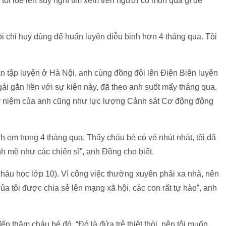
 tôi lóe lên suy nghĩ tìm xem trên người có món quà gì để
 còi chỉ huy dùng để huấn luyện diễu binh hơn 4 tháng qua. Tôi
n tập luyện ở Hà Nội, anh cùng đồng đội lên Điện Biên luyện
gái gắn liền với sự kiện này, đã theo anh suốt mấy tháng qua.
ỷ niệm của anh cũng như lực lượng Cảnh sát Cơ động động
nh em trong 4 tháng qua. Thấy cháu bé có vẻ nhút nhát, tôi đã
h mẽ như các chiến sĩ”, anh Đồng cho biết.
háu học lớp 10). Vì công việc thường xuyên phải xa nhà, nên
ủa tôi được chia sẻ lên mạng xã hội, các con rất tự hào”, anh
đến thăm cháu bé đó. “Đó là đứa trẻ thiệt thòi, nên tôi muốn