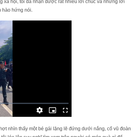
 xã hội, tôi đã nhận được rất nhiều lời chúc và những lời
h hào hứng nói.
 chợt nhìn thấy một bé gái lặng lẽ đứng dưới nắng, cổ vũ đoàn