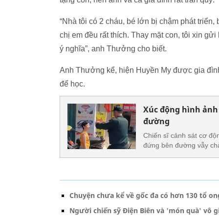
“Nhà tôi có 2 cháu, bé lớn bị chậm phát triển,
chị em đều rất thích. Thay mặt con, tôi xin g
ý nghĩa”, anh Thưởng cho biết.
Anh Thưởng kể, hiện Huyền My được gia đình
để học.
Xúc động hình ảnh 
đường
Chiến sĩ cảnh sát cơ độn
đứng bên đường vẫy ch
Chuyện chưa kể về gốc đa có hơn 130 tổ on
Người chiến sỹ Điện Biên và 'món quà' vô gi