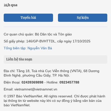
24h qua
Tuyến bài
Sự kiện
Cơ quan chủ quản: Bộ Dân tộc và Tôn giáo
Số giấy phép: 146/GP-BVHTTDL, cấp ngày 17/10/2025
Tổng biên tập: Nguyễn Văn Bá
Liên hệ tòa soạn
Địa chỉ: Tầng 18, Toà nhà Cục Viễn thông (VNTA), 68 Dương
Đình Nghệ, phường Cầu Giấy, TP. Hà Nội.
Điện thoại:
02439369898
- Hotline:
0923457788
Email: vietnamnet@vietnamnet.vn
© 1997 Báo VietNamNet. All rights reserved. Chỉ được phát hành
lại thông tin từ website này khi có sự đồng ý bằng văn bản của
báo VietNamNet.