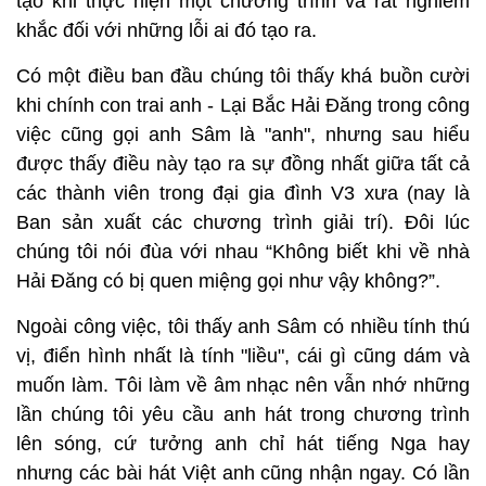
tạo khi thực hiện một chương trình và rất nghiêm
khắc đối với những lỗi ai đó tạo ra.
Có một điều ban đầu chúng tôi thấy khá buồn cười
khi chính con trai anh - Lại Bắc Hải Đăng trong công
việc cũng gọi anh Sâm là "anh", nhưng sau hiểu
được thấy điều này tạo ra sự đồng nhất giữa tất cả
các thành viên trong đại gia đình V3 xưa (nay là
Ban sản xuất các chương trình giải trí). Đôi lúc
chúng tôi nói đùa với nhau “Không biết khi về nhà
Hải Đăng có bị quen miệng gọi như vậy không?”.
Ngoài công việc, tôi thấy anh Sâm có nhiều tính thú
vị, điển hình nhất là tính "liều", cái gì cũng dám và
muốn làm. Tôi làm về âm nhạc nên vẫn nhớ những
lần chúng tôi yêu cầu anh hát trong chương trình
lên sóng, cứ tưởng anh chỉ hát tiếng Nga hay
nhưng các bài hát Việt anh cũng nhận ngay. Có lần