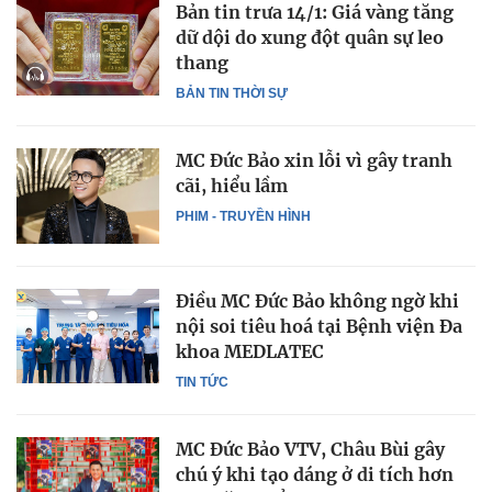
Bản tin trưa 14/1: Giá vàng tăng
dữ dội do xung đột quân sự leo
thang
BẢN TIN THỜI SỰ
MC Đức Bảo xin lỗi vì gây tranh
cãi, hiểu lầm
PHIM - TRUYỀN HÌNH
Điều MC Đức Bảo không ngờ khi
nội soi tiêu hoá tại Bệnh viện Đa
khoa MEDLATEC
TIN TỨC
MC Đức Bảo VTV, Châu Bùi gây
chú ý khi tạo dáng ở di tích hơn