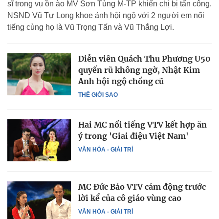
sĩ trong vụ ồn ào MV Sơn Tùng M-TP khiến chị bị tấn công.
NSND Vũ Tự Long khoe ảnh hội ngộ với 2 người em nổi
tiếng cùng họ là Vũ Trọng Tấn và Vũ Thắng Lợi.
Diễn viên Quách Thu Phương U50
quyến rũ không ngờ, Nhật Kim
Anh hội ngộ chồng cũ
THẾ GIỚI SAO
Hai MC nổi tiếng VTV kết hợp ăn
ý trong 'Giai điệu Việt Nam'
VĂN HÓA - GIẢI TRÍ
MC Đức Bảo VTV cảm động trước
lời kể của cô giáo vùng cao
VĂN HÓA - GIẢI TRÍ