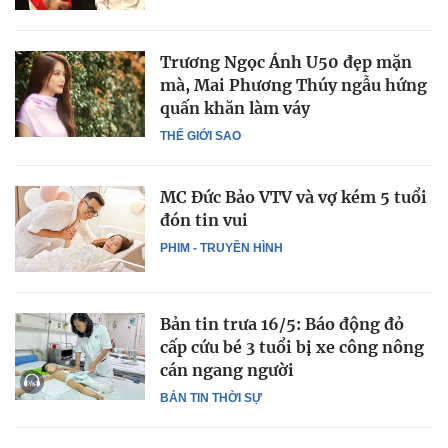
Trương Ngọc Ánh U50 đẹp mặn
mà, Mai Phương Thúy ngẫu hứng
quấn khăn làm váy
THẾ GIỚI SAO
MC Đức Bảo VTV và vợ kém 5 tuổi
đón tin vui
PHIM - TRUYỀN HÌNH
Bản tin trưa 16/5: Báo động đỏ
cấp cứu bé 3 tuổi bị xe công nông
cán ngang người
BẢN TIN THỜI SỰ