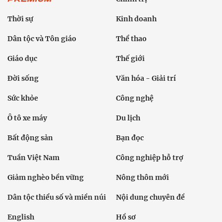
Thời sự
Kinh doanh
Dân tộc và Tôn giáo
Thể thao
Giáo dục
Thế giới
Đời sống
Văn hóa - Giải trí
Sức khỏe
Công nghệ
Ô tô xe máy
Du lịch
Bất động sản
Bạn đọc
Tuần Việt Nam
Công nghiệp hỗ trợ
Giảm nghèo bền vững
Nông thôn mới
Dân tộc thiểu số và miền núi
Nội dung chuyên đề
English
Hồ sơ