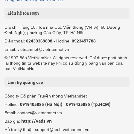
Liên hệ tòa soạn
Địa chỉ: Tầng 18, Toà nhà Cục Viễn thông (VNTA), 68 Dương
Đình Nghệ, phường Cầu Giấy, TP. Hà Nội.
Điện thoại:
02439369898
- Hotline:
0923457788
Email: vietnamnet@vietnamnet.vn
© 1997 Báo VietNamNet. All rights reserved. Chỉ được phát hành
lại thông tin từ website này khi có sự đồng ý bằng văn bản của
báo VietNamNet.
Liên hệ quảng cáo
Công ty Cổ phần Truyền thông VietNamNet
0919405885 (Hà Nội)
0919435885 (Tp.HCM)
Hotline:
-
Email: contact@vietnamnet.vn
http://vads.vn
Báo giá:
Hỗ trợ kỹ thuật: support@tech.vietnamnet.vn