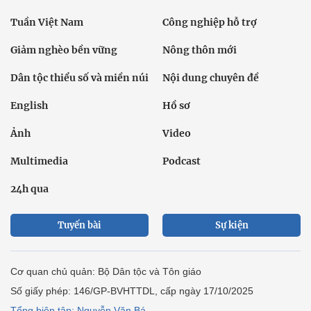
Tuần Việt Nam
Công nghiệp hỗ trợ
Giảm nghèo bền vững
Nông thôn mới
Dân tộc thiểu số và miền núi
Nội dung chuyên đề
English
Hồ sơ
Ảnh
Video
Multimedia
Podcast
24h qua
Tuyến bài
Sự kiện
Cơ quan chủ quản: Bộ Dân tộc và Tôn giáo
Số giấy phép: 146/GP-BVHTTDL, cấp ngày 17/10/2025
Tổng biên tập: Nguyễn Văn Bá