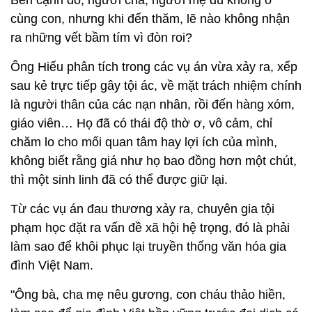
Bên cạnh đó, người cha, người mẹ dù không ở
cùng con, nhưng khi đến thăm, lẽ nào không nhận
ra những vết bầm tím vì đòn roi?
Ông Hiếu phân tích trong các vụ án vừa xảy ra, xếp
sau kẻ trực tiếp gây tội ác, về mặt trách nhiệm chính
là người thân của các nạn nhân, rồi đến hàng xóm,
giáo viên… Họ đã có thái độ thờ ơ, vô cảm, chỉ
chăm lo cho mối quan tâm hay lợi ích của mình,
không biết rằng giá như họ bao đồng hơn một chút,
thì một sinh linh đã có thể được giữ lại.
Từ các vụ án đau thương xảy ra, chuyên gia tội
phạm học đặt ra vấn đề xã hội hệ trọng, đó là phải
làm sao để khôi phục lại truyền thống văn hóa gia
đình Việt Nam.
"Ông bà, cha mẹ nêu gương, con cháu thảo hiền,