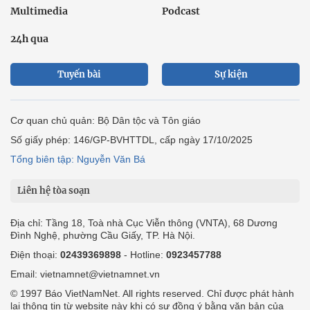
Multimedia
Podcast
24h qua
Tuyến bài
Sự kiện
Cơ quan chủ quản: Bộ Dân tộc và Tôn giáo
Số giấy phép: 146/GP-BVHTTDL, cấp ngày 17/10/2025
Tổng biên tập: Nguyễn Văn Bá
Liên hệ tòa soạn
Địa chỉ: Tầng 18, Toà nhà Cục Viễn thông (VNTA), 68 Dương
Đình Nghệ, phường Cầu Giấy, TP. Hà Nội.
Điện thoại:
02439369898
- Hotline:
0923457788
Email: vietnamnet@vietnamnet.vn
© 1997 Báo VietNamNet. All rights reserved. Chỉ được phát hành
lại thông tin từ website này khi có sự đồng ý bằng văn bản của