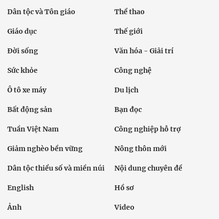
Dân tộc và Tôn giáo
Thể thao
Giáo dục
Thế giới
Đời sống
Văn hóa - Giải trí
Sức khỏe
Công nghệ
Ô tô xe máy
Du lịch
Bất động sản
Bạn đọc
Tuần Việt Nam
Công nghiệp hỗ trợ
Giảm nghèo bền vững
Nông thôn mới
Dân tộc thiểu số và miền núi
Nội dung chuyên đề
English
Hồ sơ
Ảnh
Video