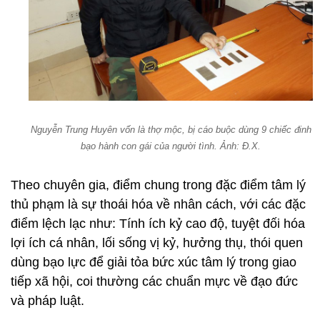
Nguyễn Trung Huyên vốn là thợ mộc, bị cáo buộc dùng 9 chiếc đinh
bạo hành con gái của người tình. Ảnh: Đ.X.
Theo chuyên gia, điểm chung trong đặc điểm tâm lý
thủ phạm là sự thoái hóa về nhân cách, với các đặc
điểm lệch lạc như: Tính ích kỷ cao độ, tuyệt đối hóa
lợi ích cá nhân, lối sống vị kỷ, hưởng thụ, thói quen
dùng bạo lực để giải tỏa bức xúc tâm lý trong giao
tiếp xã hội, coi thường các chuẩn mực về đạo đức
và pháp luật.