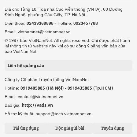
Địa chỉ: Tầng 18, Toà nhà Cục Viễn thông (VNTA), 68 Dương
Đình Nghệ, phường Cầu Giấy, TP. Hà Nội.
Điện thoại:
02439369898
- Hotline:
0923457788
Email: vietnamnet@vietnamnet.vn
© 1997 Báo VietNamNet. All rights reserved. Chỉ được phát hành
lại thông tin từ website này khi có sự đồng ý bằng văn bản của
báo VietNamNet.
Liên hệ quảng cáo
Công ty Cổ phần Truyền thông VietNamNet
0919405885 (Hà Nội)
0919435885 (Tp.HCM)
Hotline:
-
Email: contact@vietnamnet.vn
http://vads.vn
Báo giá:
Hỗ trợ kỹ thuật: support@tech.vietnamnet.vn
Tải ứng dụng
Độc giả gửi bài
Tuyển dụng