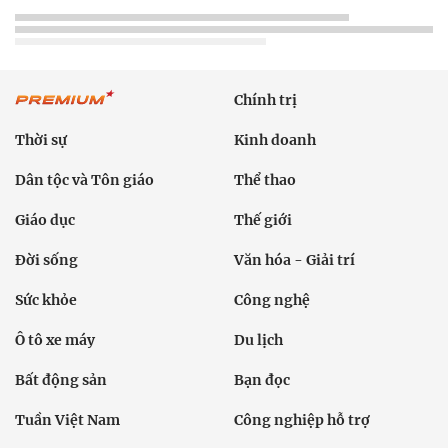
Chính trị
Thời sự
Kinh doanh
Dân tộc và Tôn giáo
Thể thao
Giáo dục
Thế giới
Đời sống
Văn hóa - Giải trí
Sức khỏe
Công nghệ
Ô tô xe máy
Du lịch
Bất động sản
Bạn đọc
Tuần Việt Nam
Công nghiệp hỗ trợ