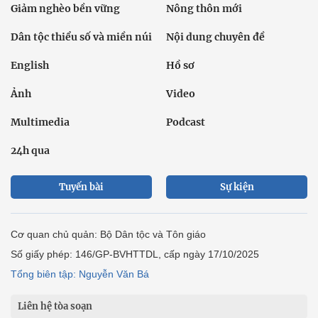
Giảm nghèo bền vững
Nông thôn mới
Dân tộc thiểu số và miền núi
Nội dung chuyên đề
English
Hồ sơ
Ảnh
Video
Multimedia
Podcast
24h qua
Tuyến bài
Sự kiện
Cơ quan chủ quản: Bộ Dân tộc và Tôn giáo
Số giấy phép: 146/GP-BVHTTDL, cấp ngày 17/10/2025
Tổng biên tập: Nguyễn Văn Bá
Liên hệ tòa soạn