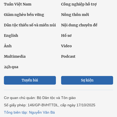
Tuần Việt Nam
Công nghiệp hỗ trợ
Giảm nghèo bền vững
Nông thôn mới
Dân tộc thiểu số và miền núi
Nội dung chuyên đề
English
Hồ sơ
Ảnh
Video
Multimedia
Podcast
24h qua
Tuyến bài
Sự kiện
Cơ quan chủ quản: Bộ Dân tộc và Tôn giáo
Số giấy phép: 146/GP-BVHTTDL, cấp ngày 17/10/2025
Tổng biên tập: Nguyễn Văn Bá