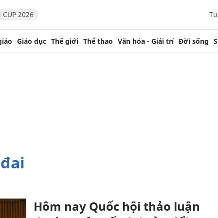
 CUP 2026
Tu
giáo
Giáo dục
Thế giới
Thể thao
Văn hóa - Giải trí
Đời sống
S
đai
Hôm nay Quốc hội thảo luận