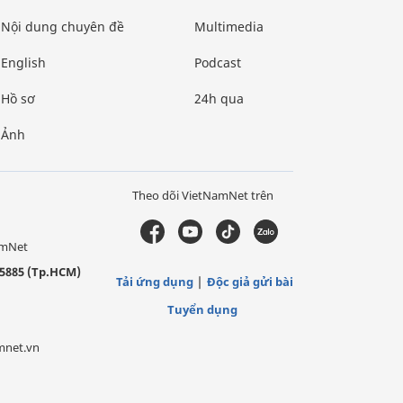
Nội dung chuyên đề
Multimedia
English
Podcast
Hồ sơ
24h qua
Ảnh
Theo dõi VietNamNet trên
amNet
5885 (Tp.HCM)
Tải ứng dụng
Độc giả gửi bài
Tuyển dụng
mnet.vn