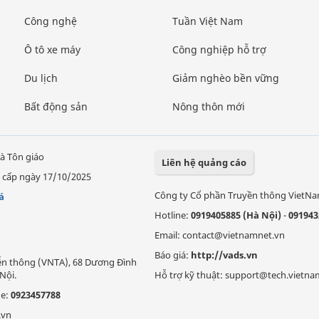
Công nghệ
Tuần Việt Nam
Ô tô xe máy
Công nghiệp hỗ trợ
Du lịch
Giảm nghèo bền vững
Bất động sản
Nông thôn mới
à Tôn giáo
Liên hệ quảng cáo
 cấp ngày 17/10/2025
Công ty Cổ phần Truyền thông VietN
á
Hotline:
0919405885 (Hà Nội)
-
091943
Email: contact@vietnamnet.vn
Báo giá:
http://vads.vn
Viễn thông (VNTA), 68 Dương Đình
Nội.
Hỗ trợ kỹ thuật: support@tech.vietna
ne:
0923457788
.vn