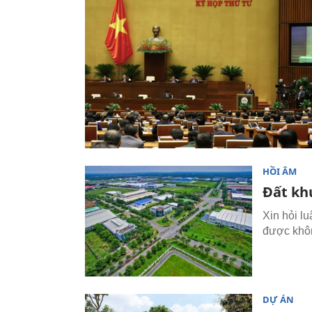
HỒI ÂM
Đất kh
Xin hỏi l
được khôn
DỰ ÁN