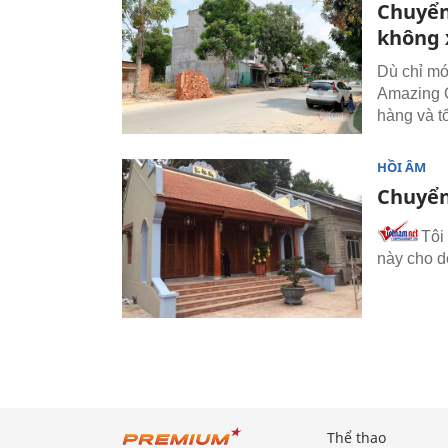
Chuyển
không 
Dù chỉ mớ
Amazing C
hàng và t
HỒI ÂM
Chuyển
Tôi
này cho d
Thể thao