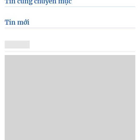
Tin cùng chuyên mục
Tin mới