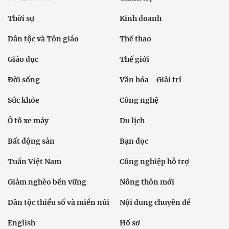
Thời sự
Kinh doanh
Dân tộc và Tôn giáo
Thể thao
Giáo dục
Thế giới
Đời sống
Văn hóa - Giải trí
Sức khỏe
Công nghệ
Ô tô xe máy
Du lịch
Bất động sản
Bạn đọc
Tuần Việt Nam
Công nghiệp hỗ trợ
Giảm nghèo bền vững
Nông thôn mới
Dân tộc thiểu số và miền núi
Nội dung chuyên đề
English
Hồ sơ