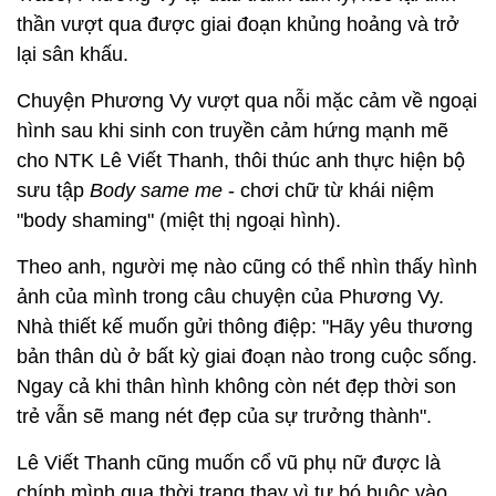
thần vượt qua được giai đoạn khủng hoảng và trở
lại sân khấu.
Chuyện Phương Vy vượt qua nỗi mặc cảm về ngoại
hình sau khi sinh con truyền cảm hứng mạnh mẽ
cho NTK Lê Viết Thanh, thôi thúc anh thực hiện bộ
sưu tập
Body same me
- chơi chữ từ khái niệm
"body shaming" (miệt thị ngoại hình).
Theo anh, người mẹ nào cũng có thể nhìn thấy hình
ảnh của mình trong câu chuyện của Phương Vy.
Nhà thiết kế muốn gửi thông điệp: "Hãy yêu thương
bản thân dù ở bất kỳ giai đoạn nào trong cuộc sống.
Ngay cả khi thân hình không còn nét đẹp thời son
trẻ vẫn sẽ mang nét đẹp của sự trưởng thành".
Lê Viết Thanh cũng muốn cổ vũ phụ nữ được là
chính mình qua thời trang thay vì tự bó buộc vào