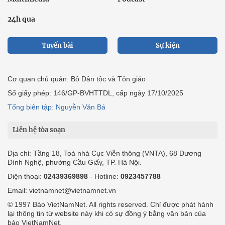
24h qua
Tuyến bài
Sự kiện
Cơ quan chủ quản: Bộ Dân tộc và Tôn giáo
Số giấy phép: 146/GP-BVHTTDL, cấp ngày 17/10/2025
Tổng biên tập: Nguyễn Văn Bá
Liên hệ tòa soạn
Địa chỉ: Tầng 18, Toà nhà Cục Viễn thông (VNTA), 68 Dương
Đình Nghệ, phường Cầu Giấy, TP. Hà Nội.
Điện thoại:
02439369898
- Hotline:
0923457788
Email: vietnamnet@vietnamnet.vn
© 1997 Báo VietNamNet. All rights reserved. Chỉ được phát hành
lại thông tin từ website này khi có sự đồng ý bằng văn bản của
báo VietNamNet.