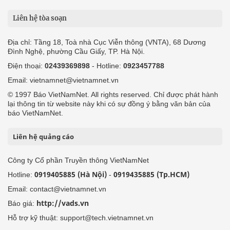
Liên hệ tòa soạn
Địa chỉ: Tầng 18, Toà nhà Cục Viễn thông (VNTA), 68 Dương
Đình Nghệ, phường Cầu Giấy, TP. Hà Nội.
Điện thoại:
02439369898
- Hotline:
0923457788
Email: vietnamnet@vietnamnet.vn
© 1997 Báo VietNamNet. All rights reserved. Chỉ được phát hành
lại thông tin từ website này khi có sự đồng ý bằng văn bản của
báo VietNamNet.
Liên hệ quảng cáo
Công ty Cổ phần Truyền thông VietNamNet
0919405885 (Hà Nội)
0919435885 (Tp.HCM)
Hotline:
-
Email: contact@vietnamnet.vn
http://vads.vn
Báo giá:
Hỗ trợ kỹ thuật: support@tech.vietnamnet.vn