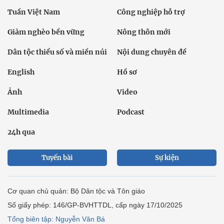
Tuần Việt Nam
Công nghiệp hỗ trợ
Giảm nghèo bền vững
Nông thôn mới
Dân tộc thiểu số và miền núi
Nội dung chuyên đề
English
Hồ sơ
Ảnh
Video
Multimedia
Podcast
24h qua
Tuyến bài
Sự kiện
Cơ quan chủ quản: Bộ Dân tộc và Tôn giáo
Số giấy phép: 146/GP-BVHTTDL, cấp ngày 17/10/2025
Tổng biên tập: Nguyễn Văn Bá