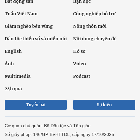
Bất động sản
Bạn đọc
Tuần Việt Nam
Công nghiệp hỗ trợ
Giảm nghèo bền vững
Nông thôn mới
Dân tộc thiểu số và miền núi
Nội dung chuyên đề
English
Hồ sơ
Ảnh
Video
Multimedia
Podcast
24h qua
Tuyến bài
Sự kiện
Cơ quan chủ quản: Bộ Dân tộc và Tôn giáo
Số giấy phép: 146/GP-BVHTTDL, cấp ngày 17/10/2025