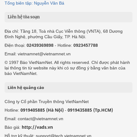
Tổng biên tập: Nguyễn Văn Bá
Liên hệ tòa soạn
Địa chỉ: Tầng 18, Toà nhà Cục Viễn thông (VNTA), 68 Dương
Đình Nghệ, phường Cầu Giấy, TP. Hà Nội.
Điện thoại:
02439369898
- Hotline:
0923457788
Email: vietnamnet@vietnamnet.vn
© 1997 Báo VietNamNet. All rights reserved. Chỉ được phát hành
lại thông tin từ website này khi có sự đồng ý bằng văn bản của
báo VietNamNet.
Liên hệ quảng cáo
Công ty Cổ phần Truyền thông VietNamNet
0919405885 (Hà Nội)
0919435885 (Tp.HCM)
Hotline:
-
Email: contact@vietnamnet.vn
http://vads.vn
Báo giá:
Hỗ trợ kỹ thuật: support@tech.vietnamnet.vn