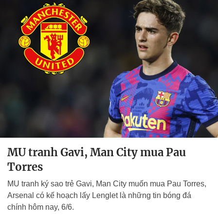
MU tranh Gavi, Man City mua Pau
Torres
MU tranh ký sao trẻ Gavi, Man City muốn mua Pau Torres,
Arsenal có kế hoạch lấy Lenglet là những tin bóng đá
chính hôm nay, 6/6.