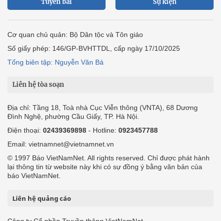
Tuyến bài
Sự kiện
Cơ quan chủ quản: Bộ Dân tộc và Tôn giáo
Số giấy phép: 146/GP-BVHTTDL, cấp ngày 17/10/2025
Tổng biên tập: Nguyễn Văn Bá
Liên hệ tòa soạn
Địa chỉ: Tầng 18, Toà nhà Cục Viễn thông (VNTA), 68 Dương
Đình Nghệ, phường Cầu Giấy, TP. Hà Nội.
Điện thoại:
02439369898
- Hotline:
0923457788
Email: vietnamnet@vietnamnet.vn
© 1997 Báo VietNamNet. All rights reserved. Chỉ được phát hành
lại thông tin từ website này khi có sự đồng ý bằng văn bản của
báo VietNamNet.
Liên hệ quảng cáo
Công ty Cổ phần Truyền thông VietNamNet