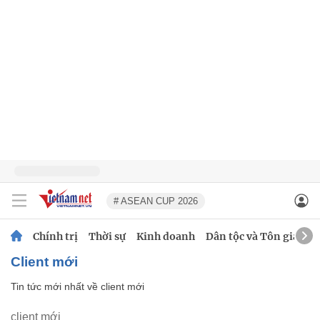
# ASEAN CUP 2026
Chính trị
Thời sự
Kinh doanh
Dân tộc và Tôn giáo
client mới
Tin tức mới nhất về
client mới
client mới