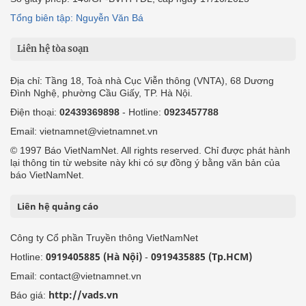
Tổng biên tập: Nguyễn Văn Bá
Liên hệ tòa soạn
Địa chỉ: Tầng 18, Toà nhà Cục Viễn thông (VNTA), 68 Dương
Đình Nghệ, phường Cầu Giấy, TP. Hà Nội.
Điện thoại:
02439369898
- Hotline:
0923457788
Email: vietnamnet@vietnamnet.vn
© 1997 Báo VietNamNet. All rights reserved. Chỉ được phát hành
lại thông tin từ website này khi có sự đồng ý bằng văn bản của
báo VietNamNet.
Liên hệ quảng cáo
Công ty Cổ phần Truyền thông VietNamNet
0919405885 (Hà Nội)
0919435885 (Tp.HCM)
Hotline:
-
Email: contact@vietnamnet.vn
http://vads.vn
Báo giá: