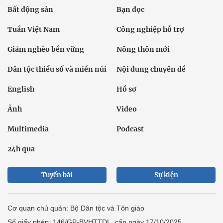
Bất động sản
Bạn đọc
Tuần Việt Nam
Công nghiệp hỗ trợ
Giảm nghèo bền vững
Nông thôn mới
Dân tộc thiểu số và miền núi
Nội dung chuyên đề
English
Hồ sơ
Ảnh
Video
Multimedia
Podcast
24h qua
Tuyến bài
Sự kiện
Cơ quan chủ quản: Bộ Dân tộc và Tôn giáo
Số giấy phép: 146/GP-BVHTTDL, cấp ngày 17/10/2025