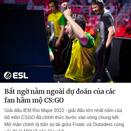
Bất ngờ nằm ngoài dự đoán của các
fan hâm mộ CS:GO
Giải đấu IEM Rio Major 2022 - giải đấu lớn nhất năm của
bộ môn CSGO đã chính thức bước vào vòng chung kết.
Mở màn chính là trận so tài giữa Fnatic và Outsiders cùng