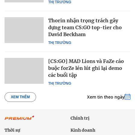
THỊ TRƯỜNG
Thorin nhận trọng trách gây
dựng team CS:GO top-tier cho
David Beckham
THỊ TRƯỜNG
[CS:GO] MAD Lions và FaZe cáo
buộc forZe lén lút ghi lại demo
các buổi tập
THỊ TRƯỜNG
Xem tin theo ngày
XEM THÊM
Chính trị
Thời sự
Kinh doanh