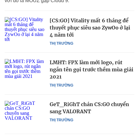
với đó là MOUZ gặp Cloud 9.
[CS:GO] Vitality mất 6 tháng để
thuyết phục siêu sao ZywOo ở lại
4 năm tới
THỊ TRƯỜNG
LMHT: FPX làm mới logo, rút
ngắn tên gọi trước thềm mùa giải
2021
THỊ TRƯỜNG
GeT_RiGhT chán CS:GO chuyển
sang VALORANT
THỊ TRƯỜNG