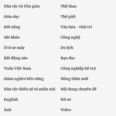
Dân tộc và Tôn giáo
Thể thao
Giáo dục
Thế giới
Đời sống
Văn hóa - Giải trí
Sức khỏe
Công nghệ
Ô tô xe máy
Du lịch
Bất động sản
Bạn đọc
Tuần Việt Nam
Công nghiệp hỗ trợ
Giảm nghèo bền vững
Nông thôn mới
Dân tộc thiểu số và miền núi
Nội dung chuyên đề
English
Hồ sơ
Ảnh
Video