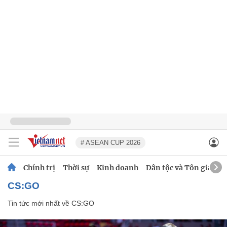
# ASEAN CUP 2026
Chính trị
Thời sự
Kinh doanh
Dân tộc và Tôn giáo
CS:GO
Tin tức mới nhất về
CS:GO