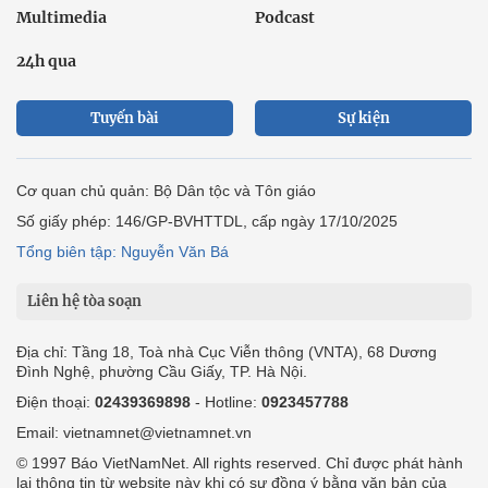
Multimedia
Podcast
24h qua
Tuyến bài
Sự kiện
Cơ quan chủ quản: Bộ Dân tộc và Tôn giáo
Số giấy phép: 146/GP-BVHTTDL, cấp ngày 17/10/2025
Tổng biên tập: Nguyễn Văn Bá
Liên hệ tòa soạn
Địa chỉ: Tầng 18, Toà nhà Cục Viễn thông (VNTA), 68 Dương
Đình Nghệ, phường Cầu Giấy, TP. Hà Nội.
Điện thoại:
02439369898
- Hotline:
0923457788
Email: vietnamnet@vietnamnet.vn
© 1997 Báo VietNamNet. All rights reserved. Chỉ được phát hành
lại thông tin từ website này khi có sự đồng ý bằng văn bản của