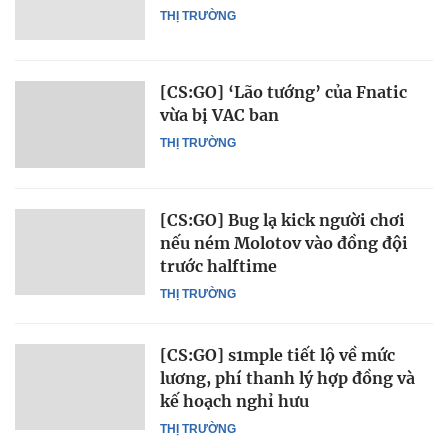
THỊ TRƯỜNG
[CS:GO] ‘Lão tướng’ của Fnatic
vừa bị VAC ban
THỊ TRƯỜNG
[CS:GO] Bug lạ kick người chơi
nếu ném Molotov vào đồng đội
trước halftime
THỊ TRƯỜNG
[CS:GO] s1mple tiết lộ về mức
lương, phí thanh lý hợp đồng và
kế hoạch nghỉ hưu
THỊ TRƯỜNG