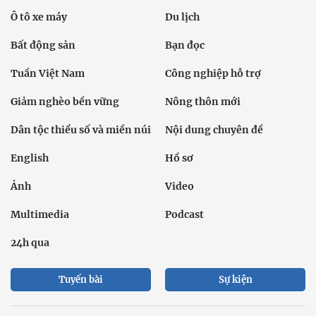
Ô tô xe máy
Du lịch
Bất động sản
Bạn đọc
Tuần Việt Nam
Công nghiệp hỗ trợ
Giảm nghèo bền vững
Nông thôn mới
Dân tộc thiểu số và miền núi
Nội dung chuyên đề
English
Hồ sơ
Ảnh
Video
Multimedia
Podcast
24h qua
Tuyến bài
Sự kiện