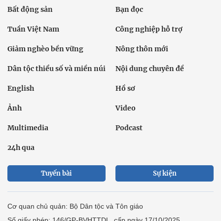
Bất động sản
Bạn đọc
Tuần Việt Nam
Công nghiệp hỗ trợ
Giảm nghèo bền vững
Nông thôn mới
Dân tộc thiểu số và miền núi
Nội dung chuyên đề
English
Hồ sơ
Ảnh
Video
Multimedia
Podcast
24h qua
Tuyến bài
Sự kiện
Cơ quan chủ quản: Bộ Dân tộc và Tôn giáo
Số giấy phép: 146/GP-BVHTTDL, cấp ngày 17/10/2025