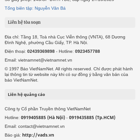
Tổng biên tập: Nguyễn Văn Bá
Liên hệ tòa soạn
Địa chỉ: Tầng 18, Toà nhà Cục Viễn thông (VNTA), 68 Dương
Đình Nghệ, phường Cầu Giấy, TP. Hà Nội.
Điện thoại:
02439369898
- Hotline:
0923457788
Email: vietnamnet@vietnamnet.vn
© 1997 Báo VietNamNet. All rights reserved. Chỉ được phát hành
lại thông tin từ website này khi có sự đồng ý bằng văn bản của
báo VietNamNet.
Liên hệ quảng cáo
Công ty Cổ phần Truyền thông VietNamNet
0919405885 (Hà Nội)
0919435885 (Tp.HCM)
Hotline:
-
Email: contact@vietnamnet.vn
http://vads.vn
Báo giá: