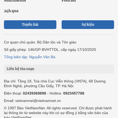
Multimedia
Podcast
24h qua
Tuyến bài
Sự kiện
Cơ quan chủ quản: Bộ Dân tộc và Tôn giáo
Số giấy phép: 146/GP-BVHTTDL, cấp ngày 17/10/2025
Tổng biên tập: Nguyễn Văn Bá
Liên hệ tòa soạn
Địa chỉ: Tầng 18, Toà nhà Cục Viễn thông (VNTA), 68 Dương
Đình Nghệ, phường Cầu Giấy, TP. Hà Nội.
Điện thoại:
02439369898
- Hotline:
0923457788
Email: vietnamnet@vietnamnet.vn
© 1997 Báo VietNamNet. All rights reserved. Chỉ được phát hành
lại thông tin từ website này khi có sự đồng ý bằng văn bản của
báo VietNamNet.