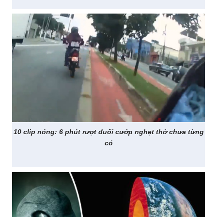
10 clip nóng: 6 phút rượt đuổi cướp nghẹt thở chưa từng
có