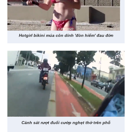
Hotgirl bikini múa côn dính 'đòn hiểm' đau đớn
Cảnh sát rượt đuổi cướp nghẹt thở trên phố