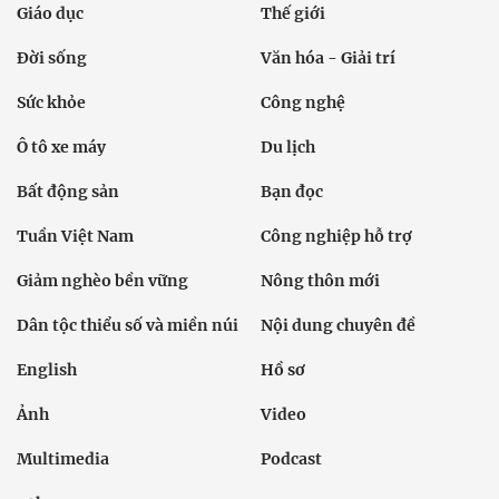
Giáo dục
Thế giới
Đời sống
Văn hóa - Giải trí
Sức khỏe
Công nghệ
Ô tô xe máy
Du lịch
Bất động sản
Bạn đọc
Tuần Việt Nam
Công nghiệp hỗ trợ
Giảm nghèo bền vững
Nông thôn mới
Dân tộc thiểu số và miền núi
Nội dung chuyên đề
English
Hồ sơ
Ảnh
Video
Multimedia
Podcast