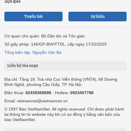
24h qua
Tuyến bài
Sự kiện
Cơ quan chủ quản: Bộ Dân tộc và Tôn giáo
Số giấy phép: 146/GP-BVHTTDL, cấp ngày 17/10/2025
Tổng biên tập: Nguyễn Văn Bá
Liên hệ tòa soạn
Địa chỉ: Tầng 18, Toà nhà Cục Viễn thông (VNTA), 68 Dương
Đình Nghệ, phường Cầu Giấy, TP. Hà Nội.
Điện thoại:
02439369898
- Hotline:
0923457788
Email: vietnamnet@vietnamnet.vn
© 1997 Báo VietNamNet. All rights reserved. Chỉ được phát hành
lại thông tin từ website này khi có sự đồng ý bằng văn bản của
báo VietNamNet.