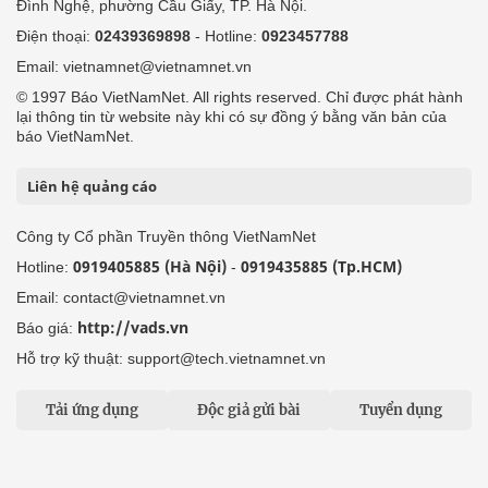
Đình Nghệ, phường Cầu Giấy, TP. Hà Nội.
Điện thoại:
02439369898
- Hotline:
0923457788
Email: vietnamnet@vietnamnet.vn
© 1997 Báo VietNamNet. All rights reserved. Chỉ được phát hành
lại thông tin từ website này khi có sự đồng ý bằng văn bản của
báo VietNamNet.
Liên hệ quảng cáo
Công ty Cổ phần Truyền thông VietNamNet
0919405885 (Hà Nội)
0919435885 (Tp.HCM)
Hotline:
-
Email: contact@vietnamnet.vn
http://vads.vn
Báo giá:
Hỗ trợ kỹ thuật: support@tech.vietnamnet.vn
Tải ứng dụng
Độc giả gửi bài
Tuyển dụng