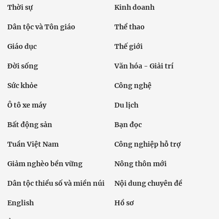
Thời sự
Kinh doanh
Dân tộc và Tôn giáo
Thể thao
Giáo dục
Thế giới
Đời sống
Văn hóa - Giải trí
Sức khỏe
Công nghệ
Ô tô xe máy
Du lịch
Bất động sản
Bạn đọc
Tuần Việt Nam
Công nghiệp hỗ trợ
Giảm nghèo bền vững
Nông thôn mới
Dân tộc thiểu số và miền núi
Nội dung chuyên đề
English
Hồ sơ