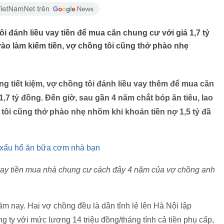
ôi đánh liều vay tiền để mua căn chung cư với giá 1,7 tỷ
vào làm kiếm tiền, vợ chồng tôi cũng thở phào nhẹ
ồng tiết kiệm, vợ chồng tôi đánh liều vay thêm để mua căn
7 tỷ đồng. Đến giờ, sau gần 4 năm chắt bóp ăn tiêu, lao
 tôi cũng thở phào nhẹ nhõm khi khoản tiền nợ 1,5 tỷ đã
ôi xấu hổ ăn bữa cơm nhà bạn
 vay tiền mua nhà chung cư cách đây 4 năm của vợ chồng anh
m nay. Hai vợ chồng đều là dân tỉnh lẻ lên Hà Nội lập
ng ty với mức lương 14 triệu đồng/tháng tính cả tiền phụ cấp,