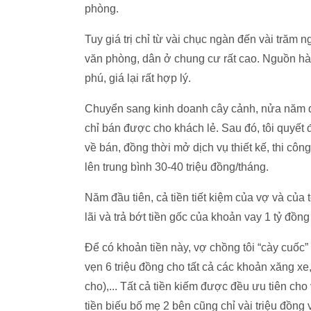
phòng.
Tuy giá trị chỉ từ vài chục ngàn đến vài trăm
văn phòng, dân ở chung cư rất cao. Nguồn h
phú, giá lại rất hợp lý.
Chuyển sang kinh doanh cây cảnh, nửa năm đ
chỉ bán được cho khách lẻ. Sau đó, tôi quyết
về bán, đồng thời mở dịch vụ thiết kế, thi cô
lên trung bình 30-40 triệu đồng/tháng.
Năm đầu tiên, cả tiền tiết kiệm của vợ và của 
lãi và trả bớt tiền gốc của khoản vay 1 tỷ đồn
Để có khoản tiền này, vợ chồng tôi “cày cuốc”
vẹn 6 triệu đồng cho tất cả các khoản xăng xe
cho),... Tất cả tiền kiếm được đều ưu tiên cho
tiền biếu bố mẹ 2 bên cũng chỉ vài triệu đồng 