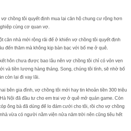
 vợ chồng tôi quyết định mua lại căn hộ chung cư rộng hơn
ghiệp cùng cơ quan vợ.
ột căn nhà mới rộng rãi để ở khiến vợ chồng tôi quyết định
đầu đến thăm mà không kịp bàn bạc với bố mẹ ở quê.
 kết hôn chưa được bao lâu nên vợ chồng tôi chỉ có vỏn vẹn
i và tiền lương hàng tháng. Song, chúng tôi tính, sẽ nhờ bố
 còn lại đi vay lãi.
 bên gia đình, vợ chồng tôi mới hay tin khoản tiền 300 triệu
 Hà Nội đã đầu tư cho em trai vợ ở quê mở quán game. Còn
 cóp ông bà đã dùng để lo đám cưới cho tôi, rồi cho vợ chồng
 nhà vừa có người nằm viện nửa năm trời nên cũng tiêu hết