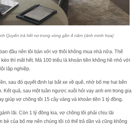
nh Quyến trả hết nợ trong vòng gần 4 năm (ảnh minh họa)
 ban đầu nên tôi bàn với vợ thôi không mua nhà nữa. Thế
 kèo thì mất hết. Mà 100 triệu là khoản tiền không hề nhỏ với
ội lập nghiệp.
iền, sau đó quyết định lại bắt xe về quê, nhờ bố mẹ hai bên
. Kết quả, sau một tuần ngược xuôi hỏi vay anh em trong gia
y giúp vợ chồng tôi 15 cây vàng và khoản tiền 1 tỷ đồng.
nh lãi. Còn 1 tỷ đồng kia, vợ chồng tôi phải chịu lãi
ạn bè của bố mẹ nên chúng tôi có thể trả dần và cũng không