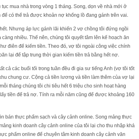
ủ tục mua nhà trong vòng 1 tháng. Song, dọn về nhà mới ở
n để có thể trả được khoản nợ khổng lồ đang gánh trên vai.
 hết. Nhưng áp lực gánh lãi khiến 2 vợ chồng tôi đứng ngồi
trả càng nhiều. Thế nên, chúng tôi quyết tâm lên kế hoạch ăn
 như điên để kiếm tiền. Theo đó, vợ tôi ngoài công việc chính
ãn lại để tập trung thời gian kiếm tiền trả bằng hết nợ.
t cả các buổi tối trong tuần đều đi gia sư tiếng Anh (vợ tôi tốt
hu chung cư. Cộng cả tiền lương và tiền làm thêm của vợ lại
ỗi tháng chúng tôi chi tiêu hết 6 triệu cho sinh hoạt hàng
 lấy tiền để trả nợ. Tính ra mỗi năm cũng để được khoảng 160
uôn bán thực phẩm sạch và cây cảnh online. Song mảng thực
mảng kinh doanh cây cảnh online của tôi lại cho thu nhập khá
 thực phẩm online để chuyên tâm kinh doanh cây cảnh văn