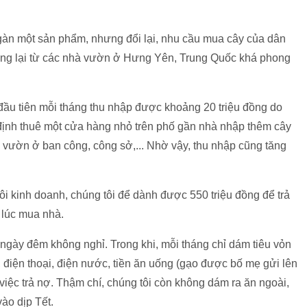
 ngàn một sản phẩm, nhưng đổi lại, nhu cầu mua cây của dân
àng lại từ các nhà vườn ở Hưng Yên, Trung Quốc khá phong
ầu tiên mỗi tháng thu nhập được khoảng 20 triệu đồng do
 định thuê một cửa hàng nhỏ trên phố gần nhà nhập thêm cây
ng vườn ở ban công, công sở,... Nhờ vậy, thu nhập cũng tăng
tôi kinh doanh, chúng tôi để dành được 550 triệu đồng để trả
g lúc mua nhà.
 ngày đêm không nghỉ. Trong khi, mỗi tháng chỉ dám tiêu vỏn
, điện thoại, điện nước, tiền ăn uống (gạo được bố mẹ gửi lên
 việc trả nợ. Thậm chí, chúng tôi còn không dám ra ăn ngoài,
vào dịp Tết.