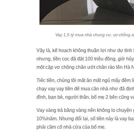
Vay 1,5 tỷ mua nhà chung cư, vợ chồng a
Vậy là, kế hoạch không thuận lợi như dự tính
nhưng, tiền cọc đã đặt 100 triệu đồng, giờ hủy
một cặp vợ chồng chân ướt chân ráo lên Hà N
Tiếc tiền, chúng tôi mất ăn mất ngủ mấy đêm l
chạy vạy vay tiền để mua căn nhà như đã định
đình, bạn bè, người thân, bố mẹ 2 bên cũng va
Vay vàng trả bằng vàng nên không lo chuyện gá
10%/năm. Nhưng đổi lại, số tiền này là vay b
phải cầm cố nhà cửa của bố mẹ.