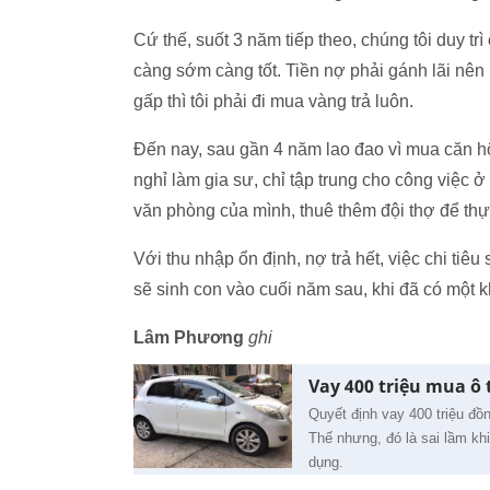
Cứ thế, suốt 3 năm tiếp theo, chúng tôi duy tr
càng sớm càng tốt. Tiền nợ phải gánh lãi nên ưu
gấp thì tôi phải đi mua vàng trả luôn.
Đến nay, sau gần 4 năm lao đao vì mua căn hộ,
nghỉ làm gia sư, chỉ tập trung cho công việc ở
văn phòng của mình, thuê thêm đội thợ để thự
Với thu nhập ổn định, nợ trả hết, việc chi tiê
sẽ sinh con vào cuối năm sau, khi đã có một k
Lâm Phương
ghi
Vay 400 triệu mua ô t
Quyết định vay 400 triệu đồn
Thế nhưng, đó là sai lầm kh
dụng.