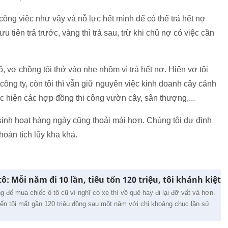
ì công việc như vậy và nỗ lực hết mình để có thể trả hết nợ
 tiên trả trước, vàng thì trả sau, trừ khi chủ nợ có việc cần
 vợ chồng tôi thở vào nhẹ nhõm vì trả hết nợ. Hiện vợ tôi
 công ty, còn tôi thì vẫn giữ nguyên việc kinh doanh cây cảnh
c hiện các hợp đồng thi công vườn cây, sân thượng,...
u sinh hoạt hàng ngày cũng thoải mái hơn. Chúng tôi dự định
hoản tích lũy kha khá.
ô: Mỗi năm đi 10 lần, tiêu tốn 120 triệu, tôi khánh kiệt
g để mua chiếc ô tô cũ vì nghĩ có xe thì về quê hay đi lại đỡ vất vả hơn.
iến tôi mất gần 120 triệu đồng sau một năm với chỉ khoảng chục lần sử