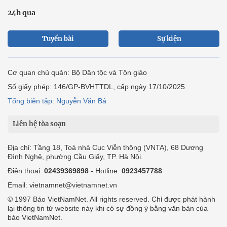
24h qua
Tuyến bài
Sự kiện
Cơ quan chủ quản: Bộ Dân tộc và Tôn giáo
Số giấy phép: 146/GP-BVHTTDL, cấp ngày 17/10/2025
Tổng biên tập: Nguyễn Văn Bá
Liên hệ tòa soạn
Địa chỉ: Tầng 18, Toà nhà Cục Viễn thông (VNTA), 68 Dương
Đình Nghệ, phường Cầu Giấy, TP. Hà Nội.
Điện thoại:
02439369898
- Hotline:
0923457788
Email: vietnamnet@vietnamnet.vn
© 1997 Báo VietNamNet. All rights reserved. Chỉ được phát hành
lại thông tin từ website này khi có sự đồng ý bằng văn bản của
báo VietNamNet.