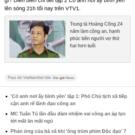
gì? Diễn biến chi tiết tập 2
Có anh nơi ấy bình yên
lên sóng 21h tối nay trên VTV1.
Trung tá Hoàng Công 24
năm làm công an, hạnh
phúc bên người vợ thứ
hai hơn tuổi
'Có anh nơi ấy bình yên' tập 1: Phó Chủ tịch xã tiếp
cận anh rể lãnh đạo công an
MC Tuấn Tú lần đầu đảm nhiệm vai công an áp lực
tới mất ăn mất ngủ
Phản ứng của bà xã khi 'ông trùm phim Độc đạo' 7