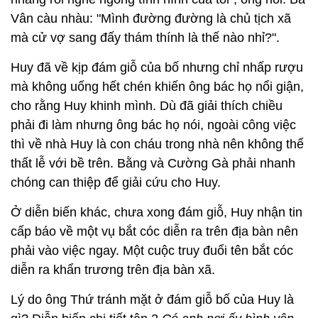
Vân càu nhàu: "Mình đường đường là chủ tịch xã
mà cử vợ sang đấy thám thính là thế nào nhỉ?".
Huy đã về kịp đám giỗ của bố nhưng chỉ nhấp rượu
mà không uống hết chén khiến ông bác họ nổi giận,
cho rằng Huy khinh mình. Dù đã giải thích chiều
phải đi làm nhưng ông bác họ nói, ngoài công việc
thì về nhà Huy là con cháu trong nhà nên không thể
thất lễ với bề trên. Bằng và Cường Gà phải nhanh
chóng can thiệp để giải cứu cho Huy.
Ở diễn biến khác, chưa xong đám giỗ, Huy nhận tin
cấp báo về một vụ bắt cóc diễn ra trên địa bàn nên
phải vào việc ngay. Một cuộc truy đuổi tên bắt cóc
diễn ra khẩn trương trên địa bàn xã.
Lý do ông Thứ tránh mặt ở đám giỗ bố của Huy là