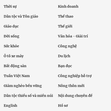
Thời sự
Kinh doanh
Dân tộc và Tôn giáo
Thể thao
Giáo dục
Thế giới
Đời sống
Văn hóa - Giải trí
Sức khỏe
Công nghệ
Ô tô xe máy
Du lịch
Bất động sản
Bạn đọc
Tuần Việt Nam
Công nghiệp hỗ trợ
Giảm nghèo bền vững
Nông thôn mới
Dân tộc thiểu số và miền núi
Nội dung chuyên đề
English
Hồ sơ