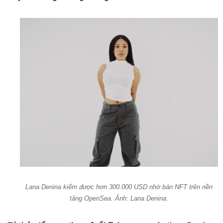
Lana Denina kiếm được hơn 300.000 USD nhờ bán NFT trên nền
tảng OpenSea. Ảnh: Lana Denina.