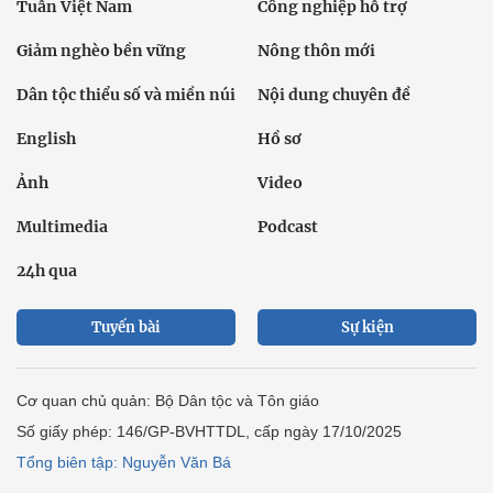
Tuần Việt Nam
Công nghiệp hỗ trợ
Giảm nghèo bền vững
Nông thôn mới
Dân tộc thiểu số và miền núi
Nội dung chuyên đề
English
Hồ sơ
Ảnh
Video
Multimedia
Podcast
24h qua
Tuyến bài
Sự kiện
Cơ quan chủ quản: Bộ Dân tộc và Tôn giáo
Số giấy phép: 146/GP-BVHTTDL, cấp ngày 17/10/2025
Tổng biên tập: Nguyễn Văn Bá