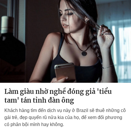
Làm giàu nhờ nghề đóng giả 'tiểu
tam' tán tỉnh đàn ông
Khách hàng tìm đến dịch vụ này ở Brazil sẽ thuê những cô
gái trẻ, đẹp quyến rũ nửa kia của họ, để xem đối phương
có phản bội mình hay không.