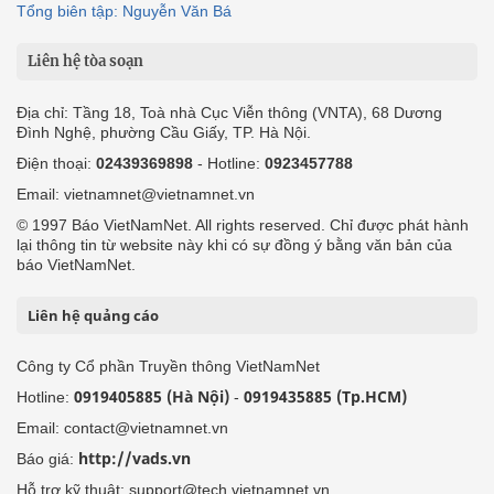
Tổng biên tập: Nguyễn Văn Bá
Liên hệ tòa soạn
Địa chỉ: Tầng 18, Toà nhà Cục Viễn thông (VNTA), 68 Dương
Đình Nghệ, phường Cầu Giấy, TP. Hà Nội.
Điện thoại:
02439369898
- Hotline:
0923457788
Email: vietnamnet@vietnamnet.vn
© 1997 Báo VietNamNet. All rights reserved. Chỉ được phát hành
lại thông tin từ website này khi có sự đồng ý bằng văn bản của
báo VietNamNet.
Liên hệ quảng cáo
Công ty Cổ phần Truyền thông VietNamNet
0919405885 (Hà Nội)
0919435885 (Tp.HCM)
Hotline:
-
Email: contact@vietnamnet.vn
http://vads.vn
Báo giá:
Hỗ trợ kỹ thuật: support@tech.vietnamnet.vn