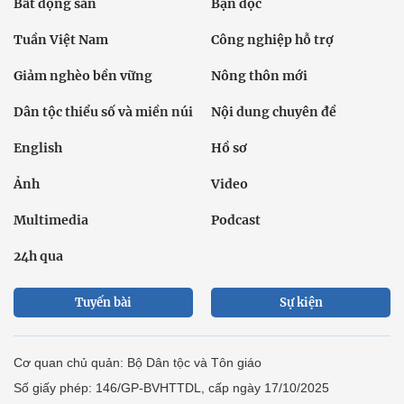
Bất động sản
Bạn đọc
Tuần Việt Nam
Công nghiệp hỗ trợ
Giảm nghèo bền vững
Nông thôn mới
Dân tộc thiểu số và miền núi
Nội dung chuyên đề
English
Hồ sơ
Ảnh
Video
Multimedia
Podcast
24h qua
Tuyến bài
Sự kiện
Cơ quan chủ quản: Bộ Dân tộc và Tôn giáo
Số giấy phép: 146/GP-BVHTTDL, cấp ngày 17/10/2025