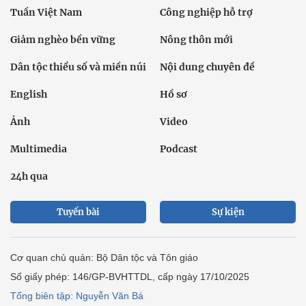
Tuần Việt Nam
Công nghiệp hỗ trợ
Giảm nghèo bền vững
Nông thôn mới
Dân tộc thiểu số và miền núi
Nội dung chuyên đề
English
Hồ sơ
Ảnh
Video
Multimedia
Podcast
24h qua
Tuyến bài
Sự kiện
Cơ quan chủ quản: Bộ Dân tộc và Tôn giáo
Số giấy phép: 146/GP-BVHTTDL, cấp ngày 17/10/2025
Tổng biên tập: Nguyễn Văn Bá