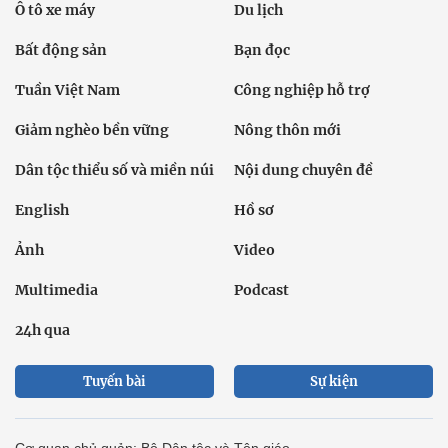
Ô tô xe máy
Du lịch
Bất động sản
Bạn đọc
Tuần Việt Nam
Công nghiệp hỗ trợ
Giảm nghèo bền vững
Nông thôn mới
Dân tộc thiểu số và miền núi
Nội dung chuyên đề
English
Hồ sơ
Ảnh
Video
Multimedia
Podcast
24h qua
Tuyến bài
Sự kiện