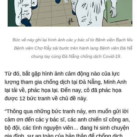
Bức vẽ này ghi lại hình ảnh các y bác sĩ từ Bệnh viện Bạch Mai 
Bệnh viện Chợ Rẫy sải bước trên hành lang Bệnh viện Đà Nẵng
chung tay cùng Đà Nẵng chống dịch Covid-19.
Từ đó, bắt gặp hình ảnh cảm động nào của lực
lượng tham gia chống dịch tại Đà Nẵng, Minh Anh
lại tải về, phác họa lại. Đến nay, cô đã phác họa
được 12 bức tranh về chủ đề này.
“Thông qua những bức tranh này, em muốn gửi lời
cảm ơn đến các y bác sĩ, các anh chiến sĩ công an,
bộ đội, các tình nguyện viên… đang hi sinh chuyện
gia đình, sự an toàn của bản thân để chống dịch.