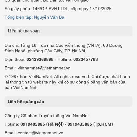
Cơ quan chủ quản: Bộ Dân tộc và Tôn giáo
Số giấy phép: 146/GP-BVHTTDL, cấp ngày 17/10/2025
Tổng biên tập: Nguyễn Văn Bá
Liên hệ tòa soạn
Địa chỉ: Tầng 18, Toà nhà Cục Viễn thông (VNTA), 68 Dương
Đình Nghệ, phường Cầu Giấy, TP. Hà Nội.
Điện thoại:
02439369898
- Hotline:
0923457788
Email: vietnamnet@vietnamnet.vn
© 1997 Báo VietNamNet. All rights reserved. Chỉ được phát hành
lại thông tin từ website này khi có sự đồng ý bằng văn bản của
báo VietNamNet.
Liên hệ quảng cáo
Công ty Cổ phần Truyền thông VietNamNet
0919405885 (Hà Nội)
0919435885 (Tp.HCM)
Hotline:
-
Email: contact@vietnamnet.vn