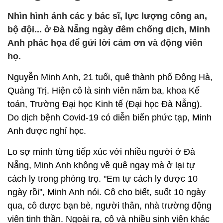
Nhìn hình ảnh các y bác sĩ, lực lượng công an,
bộ đội... ở Đà Nẵng ngày đêm chống dịch, Minh
Anh phác họa để gửi lời cảm ơn và động viên
họ.
Nguyễn Minh Anh, 21 tuổi, quê thành phố Đông Hà,
Quảng Trị. Hiện cô là sinh viên năm ba, khoa Kế
toán, Trường Đại học Kinh tế (Đại học Đà Nẵng).
Do dịch bệnh Covid-19 có diễn biến phức tạp, Minh
Anh được nghỉ học.
Lo sợ mình từng tiếp xúc với nhiều người ở Đà
Nẵng, Minh Anh không về quê ngay mà ở lại tự
cách ly trong phòng trọ. "Em tự cách ly được 10
ngày rồi", Minh Anh nói. Cô cho biết, suốt 10 ngày
qua, cô được bạn bè, người thân, nhà trường động
viên tinh thần. Ngoài ra, cô và nhiều sinh viên khác